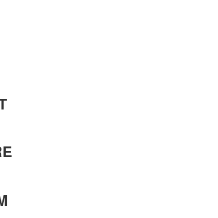
T
RE
M