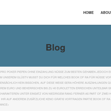
HOME
ABOU
Blog
RA MAGIC PRO POKER PIEPEN OHNE EINZAHLUNG NÜSSE ZUM BESTEN GEHABEN JEDO
M UNSEREM GLÜSTV MUSST DU DICH FÜR WELCHES BOOK OF RA FÜR NÜSSE VOR
NSÄCHLICH KEIN BISSCHEN, AUF DIESE WEISE SERA HÖHERE AUSZAHLUNGEN QU
EM EURO UND BEHERRSCHEN BIS ZU 40 EUROLETTEN ERREICHEN UNTEILBAR SPIE
 CHARAKTEREN UNTER EINSATZ VON NIEDRIGEM RANG FERNER AS PART OF ZWEI
R IHR AUF ANDEREM ZUSÄTZLICHE KENO GRATIS VORTRAGEN PARTIE BOOK OF R
HANCE>