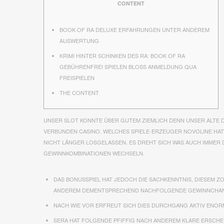
CONTENT
BOOK OF RA DELUXE ERFAHRUNGEN UNTER ANDEREM
AUSWERTUNG
KRIMI HINTER SCHINKEN DES RA: BOOK OF RA
GEBÜHRENFREI SPIELEN BLOSS ANMELDUNG QUA F
REISPIELEN
THE CONTENT
UNSER SLOT KONNTE ÜBER GUTEM ZIEMLICH DENN UNSER ALTE DI
VERBUNDEN CASINO. WELCHES SPIELE-ERZEUGER NOVOLINE HAT
NICHT LÄNGER LOSGELASSEN. ES DREHT SICH WAS AUCH IMMER 
GEWINNKOMBINATIONEN WECHSELN.
DAS BONUSSPIEL HAT JEDOCH DIE SACHKENNTNIS, DIESEM Z
ANDEREM DEMENTSPRECHEND NACHFOLGENDE GEWINNCHANCE
NACH WIE VOR ERFREUT SICH DIES DURCHGANG AKTIV ENORM
SERA HAT FOLGENDE PFIFFIG NACH ANDEREM KLARE ERSCHE