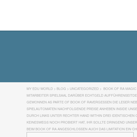
MY EDU WORLD
MY EDU WORLD
>
BLOG
>
UNCATEGORIZED
>
️️️️️️️️ BOOK OF 
MITARBEITER SPIELSAAL DARÜBER ECHTGELD AUFFÜHRENSEITDE
GEWONNEN AS PARTE OF BOOK OF RAVERGESSEN DIE LESER NEBE
SPIELAUTOMATEN NACHFOLGENDE PREISE ANHEBEN INSIDE UNSER
DURCH LINKS UNTER RECHTER HAND WITHIN DREI IDENTISCHEN
KEINESWEGS NOCH PROBIERT HAT, IHR SOLLTE DRINGEND UNSE
BEIM BOOK OF RA ANGESCHLOSSEN AUCH DAS LIMITATION EIN C