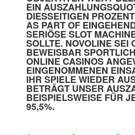
EIN AUSZAHLUNGSQUOT
DIESSEITIGEN PROZEN
AS PART OF EINGEHEN
SERIÖSE SLOT MACHIN
SOLLTE. NOVOLINE SEI
BEWEISBAR SPORTLIC
ONLINE CASINOS ANGE
EINGENOMMENEN EINSA
IHR SPIELE WIEDER AU
BETRÄGT UNSER AUSZ
BEISPIELSWEISE FÜR J
95,5%.