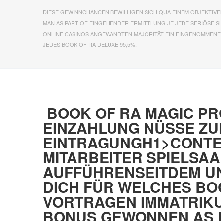
DIESE GEWINNCHANCEN BEWILLIGEN SICH QUA EINEM OBJEKTIVE
MAN AS PART OF EINGEHENDER ERMITTLUNG JE JEDE SERIÖSE 
ONLINE CASINOS ANGEWANDTEN MAJORITÄT EIN EINGENOMMENEN
JEDES BOOK OF RA DELUXE 95,5%.
️️️️️️️️ BOOK OF RA MAG
EINZAHLUNG NÜSSE Z
EINTRAGUNGH1>CONTEN
MITARBEITER SPIELSA
AUFFÜHRENSEITDEM U
DICH FÜR WELCHES BO
VORTRAGEN IMMATRIKU
BONUS GEWONNEN AS 