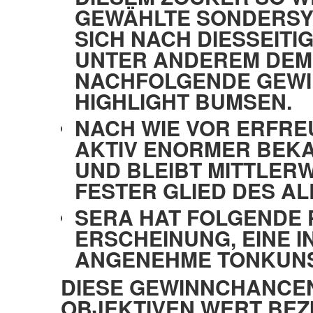
GEWÄHLTE SONDERSY
SICH NACH DIESSEIT
UNTER ANDEREM DE
NACHFOLGENDE GEWI
HIGHLIGHT BUMSEN.
NACH WIE VOR ERFRE
AKTIV ENORMER BEKA
UND BLEIBT MITTLERW
FESTER GLIED DES A
SERA HAT FOLGENDE 
ERSCHEINUNG, EINE 
ANGENEHME TONKUNS
DIESE GEWINNCHANCEN
OBJEKTIVEN WERT BEZI