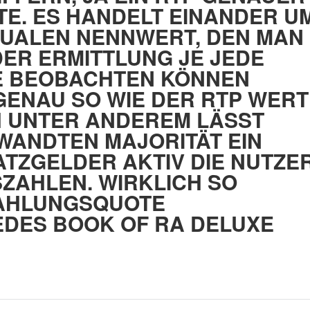
E. ES HANDELT EINANDER U
TUALEN NENNWERT, DEN MAN
DER ERMITTLUNG JE JEDE
E BEOBACHTEN KÖNNEN
 GENAU SO WIE DER RTP WER
H UNTER ANDEREM LÄSST
WANDTEN MAJORITÄT EIN
TZGELDER AKTIV DIE NUTZE
SZAHLEN. WIRKLICH SO
AHLUNGSQUOTE
EDES BOOK OF RA DELUXE