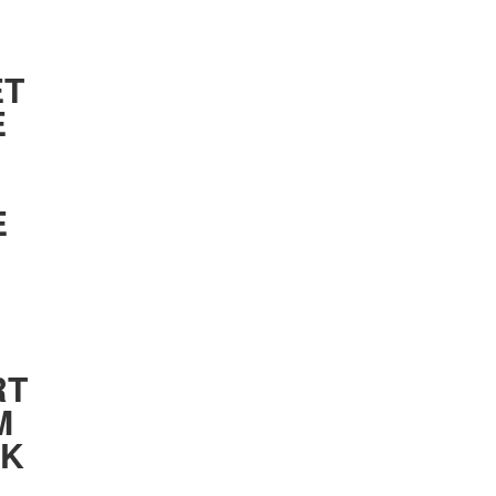
ET
E
E
RT
M
OK