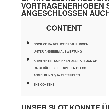
VORTRAGENERHOBEN SE
ANGESCHLOSSEN AUCH 
CONTENT
BOOK OF RA DELUXE ERFAHRUNGEN
UNTER ANDEREM AUSWERTUNG
KRIMI HINTER SCHINKEN DES RA: BOOK OF
RA GEBÜHRENFREI SPIELEN BLOSS A
NMELDUNG QUA FREISPIELEN
THE CONTENT
UNSER SLOT KONNTE Ü