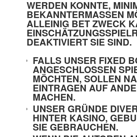
ERDEN KONNTE, MINIMA
EKANNTERMASSEN MÖC
LEINIG BET ZWECK KAN
NSCHÄTZUNGSSPIELRAU
AKTIVIERT SIE SIND.
FALLS UNSER FIXED B
ANGESCHLOSSEN SPI
MÖCHTEN, SOLLEN N
EINTRAGEN AUF AND
MACHEN.
UNSER GRÜNDE DIVERS
HINTER KASINO, GEBU
SIE GEBRAUCHEN.