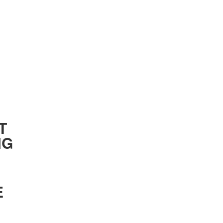
T
NG
E