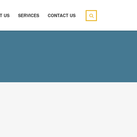
T US
SERVICES
CONTACT US