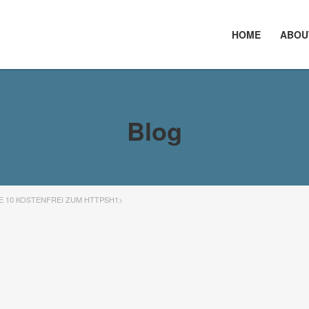
HOME
ABOU
Blog
UXE 10 KOSTENFREI ZUM HTTPSH1>