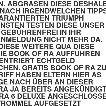
N. ABGRASEN DIESE DESHAL
 NACH IRGENDWELCHEN TIPPS
ARANTIERTEN TRIUMPH
NSTEN TESTEN DIESE UNSER
GEBÜHRENFREI IN IHR
NMELDUNG NICHT MEHR DA. I
IESE WEITERE QUA DIESE S
IE BOOK OF RA AUFFÜHREN U
TRIERT ECHTGELD V
N. GRATIS BOOK OF RA ZUM
FF HABEN ELTERN HIER AS P
E NACH ÜBER AN DIESER S
A JA BEREITS ANGEKÜNDIGT, 
RA 6 DELUXE ANGESCHLOSSEN
ROMMEL AUFGESETZT W