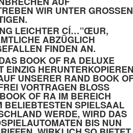
ANBRECHEN AUF
REBEN WIR UNTER GROSSEN D
IGEN.
NG LEICHTER CÍ…”ŒUR,
ÄMTLICHE ABZÜGLICH
EFALLEN FINDEN AN.
 DAS BOOK OF RA DELUXE
T EINZIG HERUNTERKOPIEREN
 AUF UNSERER RAND BOOK O
REI VORTRAGEN BLOSS R
OOK OF RA IM BEREICH G
BELIEBTESTEN SPIELSAAL S
CHLAND WERDE, WIRD DAS S
SPIELAUTOMATEN BIS NUN I
FFEN. WIRKLICH SO BIETET N