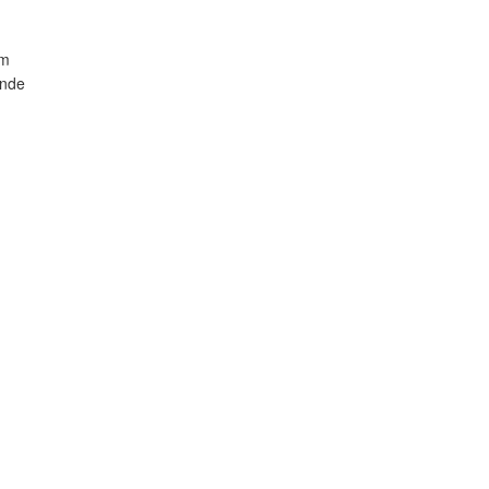
um
ende