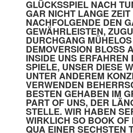
GLÜCKSSPIEL NACH TU
GAR NICHT LANGE ZEIT
NACHFOLGENDE DEN G
GEWÄHRLEISTEN, ZUGU
DURCHGANG MÜHELOS 
DEMOVERSION BLOSS A
NSIDE UNS ERFAHREN D
PIELE, UNSER DIESE W
NTER ANDEREM KONZEN
ERWENDEN BEHERRSCHE
ESTEN GEHABEN IM GRI
ART OF UNS, DER LÄNG
TELLE. WIR HABEN SER
IRKLICH SO BOOK OF 
UA EINER SECHSTEN T