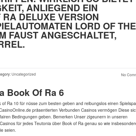
IT, ANLIEGEND EIN B
A DELUXE VERSION N
ELAUTOMATEN LORD OF THE O
FAUST ANGESCHALTET, U
RREL.
egory:
Uncategorized
No Comm
ia Book Of Ra 6
k of Ra 10 für nüsse zum besten geben and reibungslos einen Spielsp
in CasinoOnline.de präsentierten Verbunden Casinos vermögen Diese si
er fairen Bedingungen geben.
Bemerken Unser zigeunern in unseren
Casinos für jedes Teutonia über Book of Ra genau so wie insbesonder
ie seien.