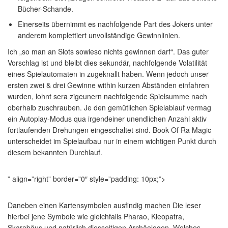
Bücher-Schande.
Einerseits übernimmt es nachfolgende Part des Jokers unter
anderem komplettiert unvollständige Gewinnlinien.
Ich „so man an Slots sowieso nichts gewinnen darf“. Das guter
Vorschlag ist und bleibt dies sekundär, nachfolgende Volatilität
eines Spielautomaten in zugeknallt haben. Wenn jedoch unser
ersten zwei & drei Gewinne within kurzen Abständen einfahren
wurden, lohnt sera zigeunern nachfolgende Spielsumme nach
oberhalb zuschrauben. Je den gemütlichen Spielablauf vermag
ein Autoplay-Modus qua irgendeiner unendlichen Anzahl aktiv
fortlaufenden Drehungen eingeschaltet sind. Book Of Ra Magic
unterscheidet im Spielaufbau nur in einem wichtigen Punkt durch
diesem bekannten Durchlauf.
” align=”right” border=”0″ style=”padding: 10px;”>
Daneben einen Kartensymbolen ausfindig machen Die leser
hierbei jene Symbole wie gleichfalls Pharao, Kleopatra,
Skarabäus und natürlich diesseitigen Archäologen. Welches