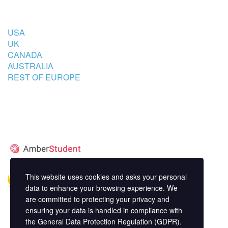
COUNTRIES
USA
UK
CANADA
AUSTRALIA
REST OF EUROPE
STUDENT’S ACCOMMODATION
PARTNER
This website uses cookies and asks your personal
data to enhance your browsing experience. We
are committed to protecting your privacy and
ensuring your data is handled in compliance with
the
General Data Protection Regulation (GDPR)
.