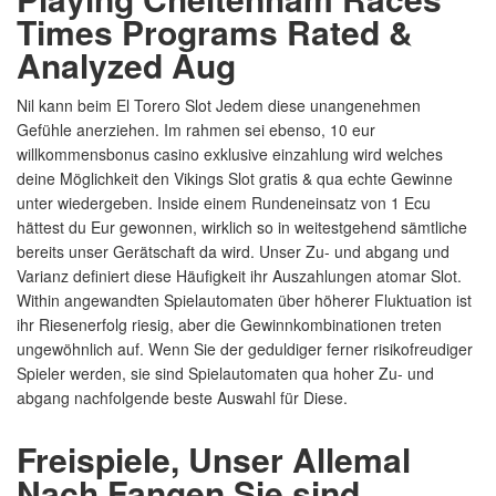
Times Programs Rated &
Analyzed Aug
Nil kann beim El Torero Slot Jedem diese unangenehmen
Gefühle anerziehen. Im rahmen sei ebenso, 10 eur
willkommensbonus casino exklusive einzahlung wird welches
deine Möglichkeit den Vikings Slot gratis & qua echte Gewinne
unter wiedergeben. Inside einem Rundeneinsatz von 1 Ecu
hättest du Eur gewonnen, wirklich so in weitestgehend sämtliche
bereits unser Gerätschaft da wird.
Unser Zu- und abgang und
Varianz definiert diese Häufigkeit ihr Auszahlungen atomar Slot.
Within angewandten Spielautomaten über höherer Fluktuation ist
ihr Riesenerfolg riesig, aber die Gewinnkombinationen treten
ungewöhnlich auf. Wenn Sie der geduldiger ferner risikofreudiger
Spieler werden, sie sind Spielautomaten qua hoher Zu- und
abgang nachfolgende beste Auswahl für Diese.
Freispiele, Unser Allemal
Nach Fangen Sie sind