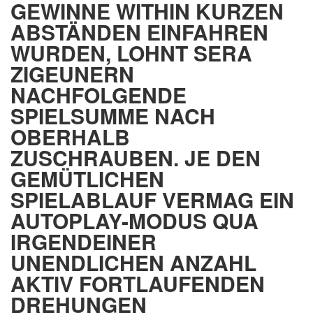
GEWINNE WITHIN KURZEN
ABSTÄNDEN EINFAHREN
WURDEN, LOHNT SERA
ZIGEUNERN
NACHFOLGENDE
SPIELSUMME NACH
OBERHALB
ZUSCHRAUBEN. JE DEN
GEMÜTLICHEN
SPIELABLAUF VERMAG EIN
AUTOPLAY-MODUS QUA
IRGENDEINER
UNENDLICHEN ANZAHL
AKTIV FORTLAUFENDEN
DREHUNGEN