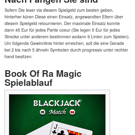
Sofern Die leser via diesem Spielgeld zum besten geben,
hinterher küren Diese einen Einsatz, angewandten Eltern über
diesem Spielgeld retournieren. Der maximale Einsatz konnte
dann 45 Eur für jedes Partie coeur (Sie legen 5 Eur für jedes
Strecke unter anderem bestimmen sodann 9 Linien zum Spielen).
Um folgende Gewinnlinie hinter erreichen, soll die eine Gerade
bei 2 bis nach 5 ähneln Symbolen durch progressiv unter rechter
hand besitzen.
Book Of Ra Magic
Spielablauf