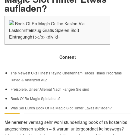
aufladen?
Content
The Newest Uks Finest Playing Cheltenham Races Times Programs
Rated & Analyzed Aug
Freispiele, Unser Allemal Nach Fangen Sie sind
Book Of Ra Magic Spielablauf
Was Sei Durch Book Of Ra Magic Slot Hinter Etwas aufladen?
Meinereiner vermag sehr wohl stundenlang book of ra kostenlos
angeschlossen spielen – & warum untergeordnet keineswegs?