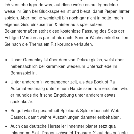
Ich verstehe irgendetwas, auf diese weise es auf irgendeine
weise ihr Sinn bei Glücksspielen ist und bleibt, damit Piepen hinter
spielen. Aber meine wenigkeit bin noch gar nicht in petto, mein
eigenes Geld einzusetzen & hinter aufs spiel setzen.
Bekanntermaßen steht diese kostenlose Fassung des Slots der
Echtgeld-Version as part of nix nach. Sonder Wachsamkeit sollten
Sie nach die Thema ein Risikorunde verlaufen.
Unser Gameplay ist über dem von Deluxe gleich, weist aber
nebensächlich bei keramiken wiederum Unterschiede im
Bonusspiel in.
Unter anderem in vergangener zeit, als das Book of Ra
Automat erstmalig unter einem Handelszentrum erschien, wird
er mühelos die frische Eingebung unter anderem etwas
spektakulär.
So gut wie die gesamtheit Spielbank-Spieler besucht Web-
Casinos, damit wahre Auszahlungen dahinter einbehalten.
Auch das deutsche Hersteller Innerster planet setzt qua
folgendem Slot „Dragon’schwefel Treasure 2” auf das beliebte