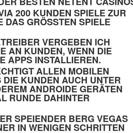
DER BESTEN NETENT CASINO
VIA 200 KUNDEN SPIELE ZUR
E DAS GRÖSSTEN SPIELE A
ETREIBER VERGEBEN ICH
E AN KUNDEN, WENN DIE
 APPS INSTALLIEREN.
CHTIGT ALLEN MOBILEN
 DIE KUNDEN AUCH UNTER
DEREM ANDROIDE GERÄTEN
AL RUNDE DAHINTER
UER SPEIENDER BERG VEGAS
NER IN WENIGEN SCHRITTEN