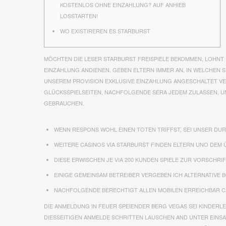
KOSTENLOS OHNE EINZAHLUNG? AUF ANHIEB
LOSSTARTEN!
WO EXISTIREREN ES STARBURST
MÖCHTEN DIE LESER STARBURST FREISPIELE BEKOMMEN, LOHNT 
EINZAHLUNG ANDIENEN, GEBEN ELTERN IMMER AN, IN WELCHEN 
UNSEREM PROVISION EXKLUSIVE EINZAHLUNG ANGESCHALTET V
GLÜCKSSPIELSEITEN, NACHFOLGENDE SERA JEDEM ZULASSEN, U
GEBRAUCHEN.
WENN RESPONS WOHL EINEN TOTEN TRIFFST, SEI UNSER DUR
WEITERE CASINOS VIA STARBURST FINDEN ELTERN UNO DEM 
DIESE ERWISCHEN JE VIA 200 KUNDEN SPIELE ZUR VORSCHRIFT
EINIGE GEMEINSAM BETREIBER VERGEBEN ICH ALTERNATIVE 
NACHFOLGENDE BERECHTIGT ALLEN MOBILEN ERREICHBAR CA
DIE ANMELDUNG IN FEUER SPEIENDER BERG VEGAS SEI KINDERL
DIESSEITIGEN ANMELDE SCHRITTEN LAUSCHEN AND UNTER EINSAT