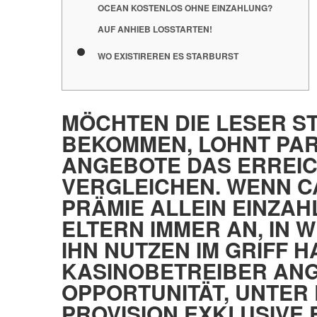
OCEAN KOSTENLOS OHNE EINZAHLUNG?
AUF ANHIEB LOSSTARTEN!
WO EXISTIREREN ES STARBURST
MÖCHTEN DIE LESER S
BEKOMMEN, LOHNT PAR
ANGEBOTE DAS ERREIC
VERGLEICHEN. WENN C
PRÄMIE ALLEIN EINZA
ELTERN IMMER AN, IN 
IHN NUTZEN IM GRIFF 
KASINOBETREIBER AN
OPPORTUNITÄT, UNTER
PROVISION EXKLUSIVE