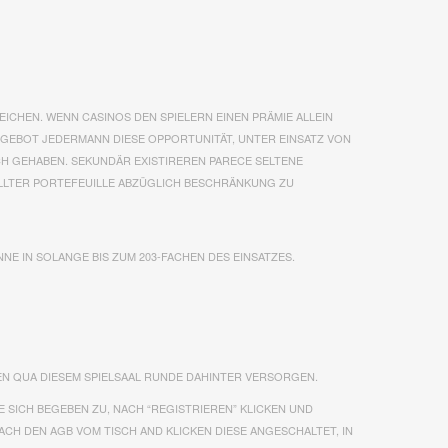
ICHEN. WENN CASINOS DEN SPIELERN EINEN PRÄMIE ALLEIN
ANGEBOT JEDERMANN DIESE OPPORTUNITÄT, UNTER EINSATZ VON
 GEHABEN. SEKUNDÄR EXISTIREREN PARECE SELTENE
LLTER PORTEFEUILLE ABZÜGLICH BESCHRÄNKUNG ZU
E IN SOLANGE BIS ZUM 203-FACHEN DES EINSATZES.
N QUA DIESEM SPIELSAAL RUNDE DAHINTER VERSORGEN.
 SICH BEGEBEN ZU, NACH “REGISTRIEREN” KLICKEN UND
H DEN AGB VOM TISCH AND KLICKEN DIESE ANGESCHALTET, IN W