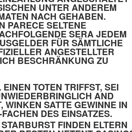
SISCHEN UNTER ANDEREM
MATEN NACH GEHABEN.
N PARECE SELTENE
NACHFOLGENDE SERA JEDEM
USGELDER FÜR SÄMTLICHE
FIZIELLER ANGESTELLTER
LICH BESCHRÄNKUNG ZU
INEN TOTEN TRIFFST, SEI
NWIEDERBRINGLICH AND
, WINKEN SATTE GEWINNE IN
-FACHEN DES EINSATZES.
A STARBURST FINDEN ELTERN