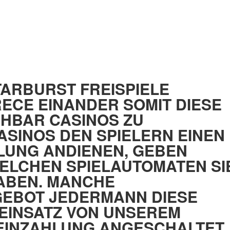
TARBURST FREISPIELE
ECE EINANDER SOMIT DIESE
HBAR CASINOS ZU
ASINOS DEN SPIELERN EINEN
HLUNG ANDIENEN, GEBEN
WELCHEN SPIELAUTOMATEN SI
HABEN. MANCHE
GEBOT JEDERMANN DIESE
 EINSATZ VON UNSEREM
 EINZAHLUNG ANGESCHALTET