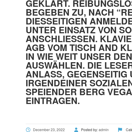
GEKLÄRT. REIBUNGSLO
BEGEBEN ZU, NACH “R
DIESSEITIGEN ANMELD
UNTER EINSATZ VON SO
ANSCHLIESSEN. KLAVIE
GB VOM TISCH AND KLI
N WIE WEIT UNSER DEN
USWÄHLEN. DIE LESER 
NLASS, GEGENSEITIG U
RGENDEINER SOZIALEN 
PEIENDER BERG VEGAS 
INTRAGEN.
December 23, 2022
Posted by:
admin
Cat