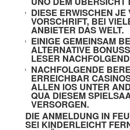
UNO DEM ÜBERSICHT 
DIESE ERWISCHEN JE 
VORSCHRIFT, BEI VIEL
NBIETER DAS WELT.
EINIGE GEMEINSAM B
ALTERNATIVE BONUSS
LESER NACHFOLGENDE
NACHFOLGENDE BERE
ERREICHBAR CASINOS
ALLEN IOS UNTER AN
QUA DIESEM SPIELSA
VERSORGEN.
DIE ANMELDUNG IN FE
SEI KINDERLEICHT FER