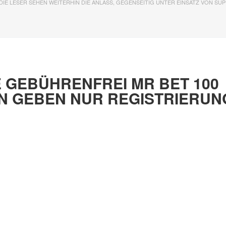
 LESER SEHEN WEITERHIN DIE ANLASS, GEGENSEITIG UNTER EINSATZ VON SUPP
ME GEBÜHRENFREI MR BET 100
EN GEBEN NUR REGISTRIERUN