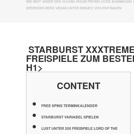
IE WEIT UNSER DEN VULKAN VEGAS PROMO CODE AUSWÄHLEN. DIE
PEIENDER BERG VEGAS UNTER EINSATZ VON EINTRAGEN.
️️️️ STARBURST XXXTRE
FREISPIELE ZUM BEST
️H1>
CONTENT
FREE SPINS TERMINKALENDER
STARBURST VARIABEL SPIELEN
LUST UNTER 200 FREISPIELE LORD OF THE