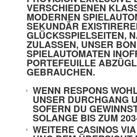
VERSCHIEDENEN KLAS
MODERNEN SPIELAUTO
SEKUNDÄR EXISTIRERE
GLÜCKSSPIELSEITEN, 
ZULASSEN, UNSER BON
SPIELAUTOMATEN INOF
PORTEFEUILLE ABZÜG
GEBRAUCHEN.
WENN RESPONS WOHL E
UNSER DURCHGANG U
SOFERN DU GEWINNST
SOLANGE BIS ZUM 203
WEITERE CASINOS VI