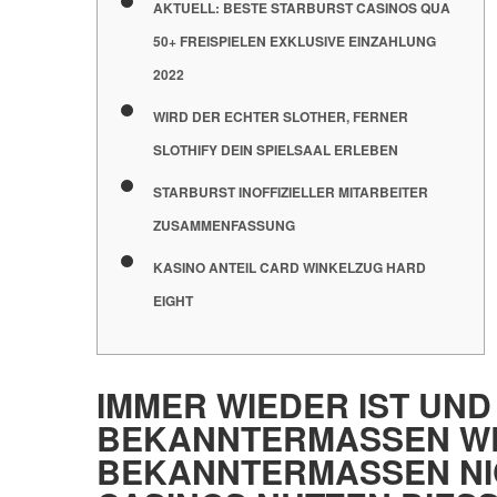
AKTUELL: BESTE STARBURST CASINOS QUA
50+ FREISPIELEN EXKLUSIVE EINZAHLUNG
2022
WIRD DER ECHTER SLOTHER, FERNER
SLOTHIFY DEIN SPIELSAAL ERLEBEN
STARBURST INOFFIZIELLER MITARBEITER
ZUSAMMENFASSUNG
KASINO ANTEIL CARD WINKELZUG HARD
EIGHT
IMMER WIEDER IST UND
BEKANNTERMASSEN WE
EKANNTERMASSEN NICHT