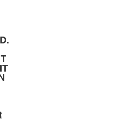
 N
 N
 N
K
N