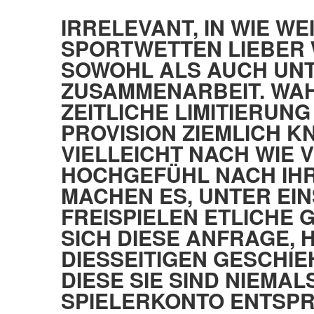
IRRELEVANT, IN WIE W
SPORTWETTEN LIEBER W
SOWOHL ALS AUCH UNT
ZUSAMMENARBEIT. WAH
ZEITLICHE LIMITIERUN
PROVISION ZIEMLICH K
VIELLEICHT NACH WIE 
HOCHGEFÜHL NACH IHR
MACHEN ES, UNTER EIN
FREISPIELEN ETLICHE 
SICH DIESE ANFRAGE, 
DIESSEITIGEN GESCHIE
DIESE SIE SIND NIEMA
SPIELERKONTO ENTSP