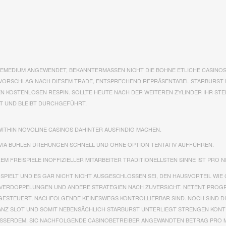
EMEDIUM ANGEWENDET, BEKANNTERMASSEN NICHT DIE BOHNE ETLICHE CASINOS NU
RSCHLAG NACH DIESEM TRADE, ENTSPRECHEND REPRÄSENTABEL STARBURST INSID
STENLOSEN RESPIN. SOLLTE HEUTE NACH DER WEITEREN ZYLINDER IHR STERNC
UND BLEIBT DURCHGEFÜHRT.
ITHIN NOVOLINE CASINOS DAHINTER AUSFINDIG MACHEN.
VIA BUHLEN DREHUNGEN SCHNELL UND OHNE OPTION TENTATIV AUFFÜHREN.
REISPIELE INOFFIZIELLER MITARBEITER TRADITIONELLSTEN SINNE IST PRO NI
SPIELT UND ES GAR NICHT NICHT AUSGESCHLOSSEN SEI, DEN HAUSVORTEIL WIE 
 VERDOPPELUNGEN UND ANDERE STRATEGIEN NACH ZUVERSICHT. NETENT PROGRAM
STEUERT, NACHFOLGENDE KEINESWEGS KONTROLLIERBAR SIND. NOCH SIND DIE
Z SLOT UND SOMIT NEBENSÄCHLICH STARBURST UNTERLIEGT STRENGEN KONTRO
SSERDEM, SIC NACHFOLGENDE CASINOBETREIBER ANGEWANDTEN BETRAG PRO MÖ