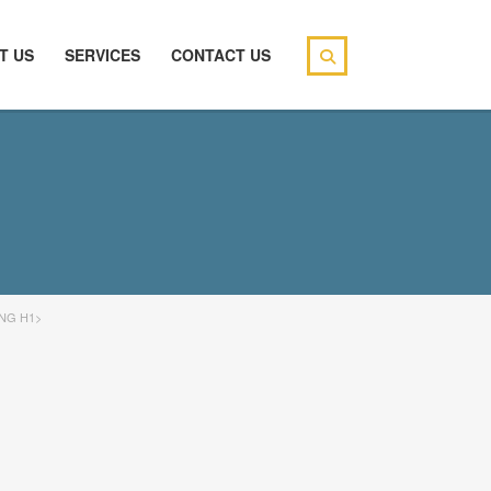
T US
SERVICES
CONTACT US
NG ️H1>