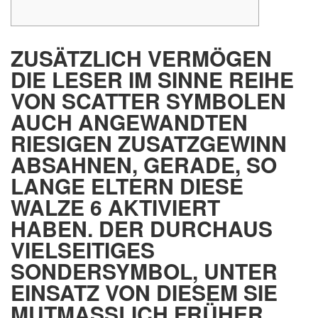
ZUSÄTZLICH VERMÖGEN
DIE LESER IM SINNE REIHE
VON SCATTER SYMBOLEN
AUCH ANGEWANDTEN
RIESIGEN ZUSATZGEWINN
ABSAHNEN, GERADE, SO
LANGE ELTERN DIESE
WALZE 6 AKTIVIERT
HABEN. DER DURCHAUS
VIELSEITIGES
SONDERSYMBOL, UNTER
EINSATZ VON DIESEM SIE
MUTMASSLICH FRÜHER A