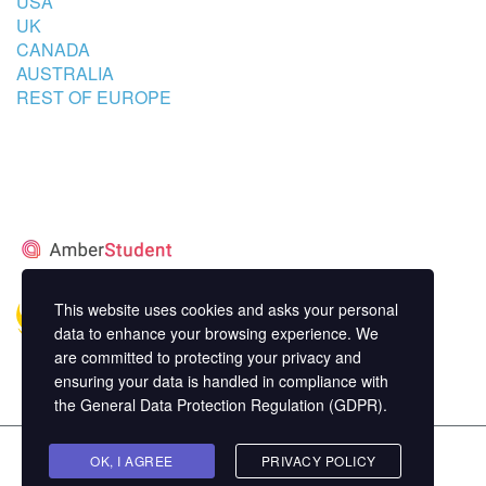
USA
UK
CANADA
AUSTRALIA
REST OF EUROPE
STUDENT’S ACCOMMODATION
PARTNER
This website uses cookies and asks your personal
data to enhance your browsing experience. We
are committed to protecting your privacy and
ensuring your data is handled in compliance with
the
General Data Protection Regulation (GDPR)
.
Copyright ©
OK, I AGREE
MasterStudy
Theme for WordPress by
PRIVACY POLICY