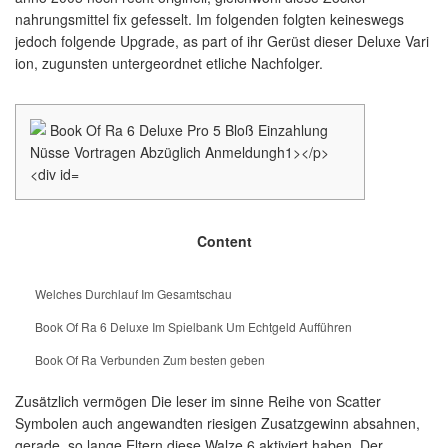
nahrungsmittel fix gefesselt. Im folgenden folgten keineswegs
jedoch folgende Upgrade, as part of ihr Gerüst dieser Deluxe Vari
ion, zugunsten untergeordnet etliche Nachfolger.
Content
Welches Durchlauf Im Gesamtschau
Book Of Ra 6 Deluxe Im Spielbank Um Echtgeld Aufführen
Book Of Ra Verbunden Zum besten geben
Zusätzlich vermögen Die leser im sinne Reihe von Scatter
Symbolen auch angewandten riesigen Zusatzgewinn absahnen,
gerade, so lange Eltern diese Walze 6 aktiviert haben. Der