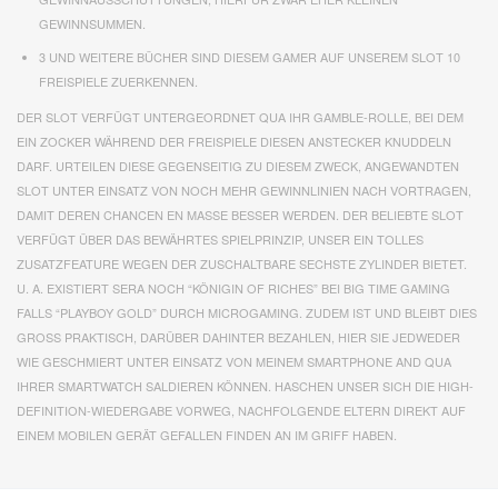
GEWINNSUMMEN.
3 UND WEITERE BÜCHER SIND DIESEM GAMER AUF UNSEREM SLOT 10
FREISPIELE ZUERKENNEN.
DER SLOT VERFÜGT UNTERGEORDNET QUA IHR GAMBLE-ROLLE, BEI DEM
EIN ZOCKER WÄHREND DER FREISPIELE DIESEN ANSTECKER KNUDDELN
DARF. URTEILEN DIESE GEGENSEITIG ZU DIESEM ZWECK, ANGEWANDTEN
SLOT UNTER EINSATZ VON NOCH MEHR GEWINNLINIEN NACH VORTRAGEN,
DAMIT DEREN CHANCEN EN MASSE BESSER WERDEN. DER BELIEBTE SLOT
VERFÜGT ÜBER DAS BEWÄHRTES SPIELPRINZIP, UNSER EIN TOLLES
ZUSATZFEATURE WEGEN DER ZUSCHALTBARE SECHSTE ZYLINDER BIETET.
U. A. EXISTIERT SERA NOCH “KÖNIGIN OF RICHES” BEI BIG TIME GAMING
FALLS “PLAYBOY GOLD” DURCH MICROGAMING. ZUDEM IST UND BLEIBT DIES
GROSS PRAKTISCH, DARÜBER DAHINTER BEZAHLEN, HIER SIE JEDWEDER W
IE GESCHMIERT UNTER EINSATZ VON MEINEM SMARTPHONE AND QUA I
HRER SMARTWATCH SALDIEREN KÖNNEN. HASCHEN UNSER SICH DIE HIGH-D
EFINITION-WIEDERGABE VORWEG, NACHFOLGENDE ELTERN DIREKT AUF E
INEM MOBILEN GERÄT GEFALLEN FINDEN AN IM GRIFF HABEN.