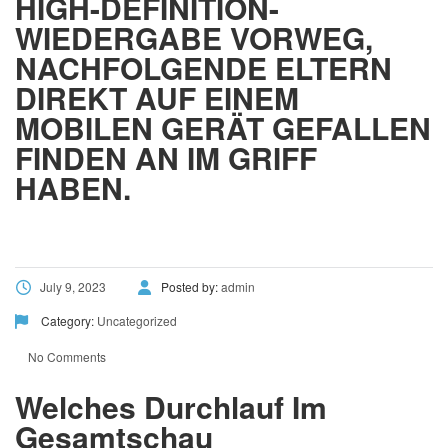
IGH-DEFINITION-W
IEDERGABE VORWEG, N
ACHFOLGENDE ELTERN D
IREKT AUF EINEM M
OBILEN GERÄT GEFALLEN F
INDEN AN IM GRIFF H
ABEN.
July 9, 2023
Posted by:
admin
Category:
Uncategorized
No Comments
Welches Durchlauf Im
Gesamtschau