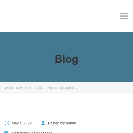
MY EDU WORLD
Togg
Blog
MY EDU WORLD
>
BLOG
>
UNCATEGORIZED
>
May 1, 2022
Posted by:
admin
Category:
Uncategorized