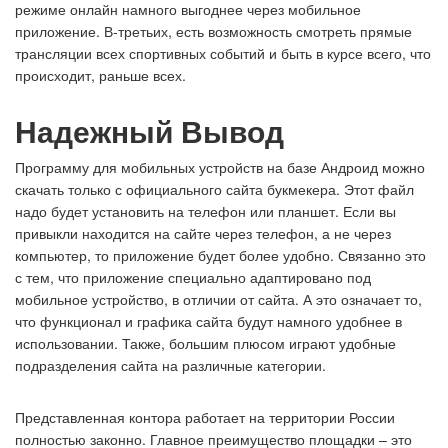
режиме онлайн намного выгоднее через мобильное
приложение. В-третьих, есть возможность смотреть прямые
трансляции всех спортивных событий и быть в курсе всего, что
происходит, раньше всех.
Надежный Вывод
Программу для мобильных устройств на базе Андроид можно
скачать только с официального сайта букмекера. Этот файл
надо будет установить на телефон или планшет. Если вы
привыкли находится на сайте через телефон, а не через
компьютер, то приложение будет более удобно. Связанно это
с тем, что приложение специально адаптировано под
мобильное устройство, в отличии от сайта. А это означает то,
что функционал и графика сайта будут намного удобнее в
использовании. Также, большим плюсом играют удобные
подразделения сайта на различные категории.
Представленная контора работает на территории России
полностью законно. Главное преимущество площадки – это