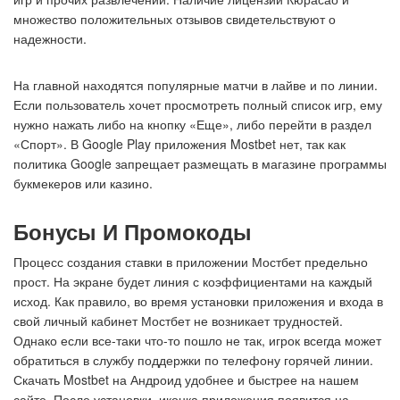
множество положительных отзывов свидетельствуют о
надежности.
На главной находятся популярные матчи в лайве и по линии.
Если пользователь хочет просмотреть полный список игр, ему
нужно нажать либо на кнопку «Еще», либо перейти в раздел
«Спорт». В Google Play приложения Mostbet нет, так как
политика Google запрещает размещать в магазине программы
букмекеров или казино.
Бонусы И Промокоды
Процесс создания ставки в приложении Мостбет предельно
прост. На экране будет линия с коэффициентами на каждый
исход. Как правило, во время установки приложения и входа в
свой личный кабинет Мостбет не возникает трудностей.
Однако если все-таки что-то пошло не так, игрок всегда может
обратиться в службу поддержки по телефону горячей линии.
Скачать Mostbet на Андроид удобнее и быстрее на нашем
сайте. После установки, иконка приложения появится на