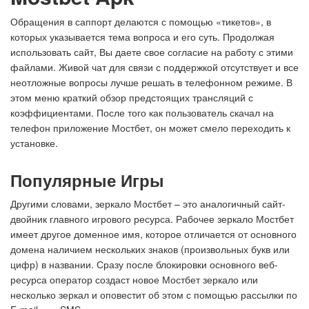
Обращения в саппорт делаются с помощью «тикетов», в
которых указывается тема вопроса и его суть. Продолжая
использовать сайт, Вы даете свое согласие на работу с этими
файлами. Живой чат для связи с поддержкой отсутствует и все
неотложные вопросы лучше решать в телефонном режиме. В
этом меню краткий обзор предстоящих трансляций с
коэффициентами. После того как пользователь скачал на
телефон приложение Мостбет, он может смело переходить к
установке.
Популярные Игры
Другими словами, зеркало Мостбет – это аналогичный сайт-
двойник главного игрового ресурса. Рабочее зеркало Мостбет
имеет другое доменное имя, которое отличается от основного
домена наличием нескольких знаков (произвольных букв или
цифр) в названии. Сразу после блокировки основного веб-
ресурса оператор создаст новое Мостбет зеркало или
несколько зеркал и оповестит об этом с помощью рассылки по