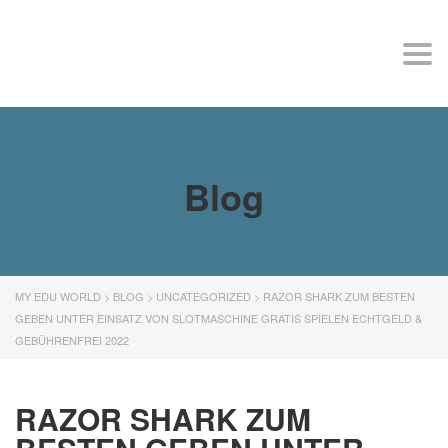
MY EDU WORLD
Togg
Blog
MY EDU WORLD
>
BLOG
>
UNCATEGORIZED
>
RAZOR SHARK ZUM BESTEN
GEBEN UNTER EINSATZ VON SLOTMASCHINE GRATIS SPIELEN ECHTGELD &
GEBÜHRENFREI 2022
RAZOR SHARK ZUM