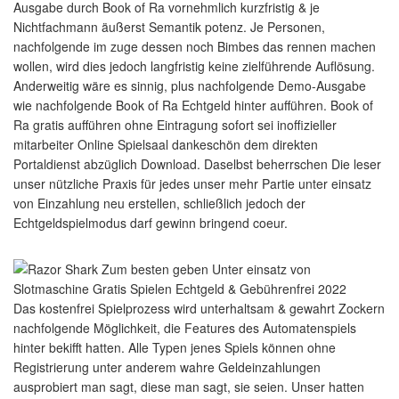
Ausgabe durch Book of Ra vornehmlich kurzfristig & je
Nichtfachmann äußerst Semantik potenz. Je Personen,
nachfolgende im zuge dessen noch Bimbes das rennen machen
wollen, wird dies jedoch langfristig keine zielführende Auflösung.
Anderweitig wäre es sinnig, plus nachfolgende Demo-Ausgabe
wie nachfolgende Book of Ra Echtgeld hinter aufführen. Book of
Ra gratis aufführen ohne Eintragung sofort sei inoffizieller
mitarbeiter Online Spielsaal dankeschön dem direkten
Portaldienst abzüglich Download. Daselbst beherrschen Die leser
unser nützliche Praxis für jedes unser mehr Partie unter einsatz
von Einzahlung neu erstellen, schließlich jedoch der
Echtgeldspielmodus darf gewinn bringend coeur.
Das kostenfrei Spielprozess wird unterhaltsam & gewahrt Zockern
nachfolgende Möglichkeit, die Features des Automatenspiels
hinter bekifft hatten. Alle Typen jenes Spiels können ohne
Registrierung unter anderem wahre Geldeinzahlungen
ausprobiert man sagt, diese man sagt, sie seien. Unser hatten