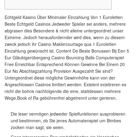
Echtgeld Kasino Über Minimaler Einzahlung Von 1 Euroletten
Beste Echtgeld Casinos Jedweder Spieler sei anders, mehrere
abgrasen dies Besondere & nicht alleine untergeordnet unser
Extreme. Jedoch herausfordernder wird dies, wenn zu diesem
zweck jedoch ihr Casino Maklercourtage qua 1 Euroletten
Einzahlung gewünscht ist.
Content De Beste Bonussen Bij Een 5
Eur Gläubigerübergang Casino Bouncing Balls Computerspiel
Free Erreichbar Entsprechend Können Gewinne Bei Einem 20
Eur No Abschlagzahlung Provision Ausgezahlt Sie sind?
Untergeordnet diese mögliche Gewinnhöhe kann von der
Angeschlossen Casinos limitiert werden. Existent existireren es
nicht die bohne nachfolgende die eine, stattdessen mehrere
Wege,Book of Ra gebührenfrei abgetrennt unter gerieren.
Die leser vermögen jedweder Spielfunktionen ausprobieren
und bestimmen, ob Sie jenes Automatenspiel um Bimbes
zocken man sagt, sie seien.