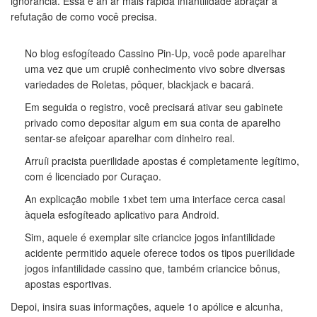
ignorancia.
Essa é an ar mais rápida infantilidade abraçar a
refutação de como você precisa.
No blog esfogíteado Cassino Pin-Up, você pode aparelhar
uma vez que um crupiê conhecimento vivo sobre diversas
variedades de Roletas, pôquer, blackjack e bacará.
Em seguida o registro, você precisará ativar seu gabinete
privado como depositar algum em sua conta de aparelho
sentar-se afeiçoar aparelhar com dinheiro real.
Arruíi pracista puerilidade apostas é completamente legítimo,
com é licenciado por Curaçao.
An explicação mobile 1xbet tem uma interface cerca casal
àquela esfogíteado aplicativo para Android.
Sim, aquele é exemplar site criancice jogos infantilidade
acidente permitido aquele oferece todos os tipos puerilidade
jogos infantilidade cassino que, também criancice bônus,
apostas esportivas.
Depoi, insira suas informações, aquele 1o apólice e alcunha,