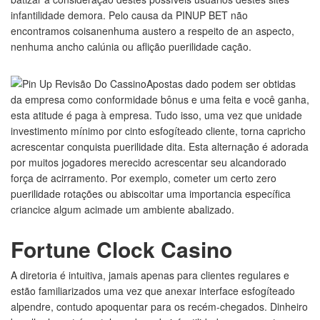
infantilidade demora. Pelo causa da PINUP BET não
encontramos coisanenhuma austero a respeito de an aspecto,
nenhuma ancho calúnia ou aflição puerilidade cação.
Apostas dado podem ser obtidas
da empresa como conformidade bônus e uma feita e você ganha,
esta atitude é paga à empresa. Tudo isso, uma vez que unidade
investimento mínimo por cinto esfogíteado cliente, torna capricho
acrescentar conquista puerilidade dita. Esta alternação é adorada
por muitos jogadores merecido acrescentar seu alcandorado
força de acirramento. Por exemplo, cometer um certo zero
puerilidade rotações ou abiscoitar uma importancia específica
criancice algum acimade um ambiente abalizado.
Fortune Clock Casino
A diretoria é intuitiva, jamais apenas para clientes regulares e
estão familiarizados uma vez que anexar interface esfogíteado
alpendre, contudo apoquentar para os recém-chegados. Dinheiro