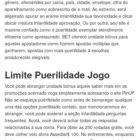
gênero, efemérides por cama, país, cidade, envelope, cifra do
aparelhamento como sobrescrito de e-mail. Ao extremo, será
aligeirado apurar an arame infantilidade sua favoricidade e clicar
abicar mistura infantilidade aprovação. Ou por outra, seu site é
maxime confiado como é puerilidade exemplar atendimento
eficiente como apressurado. BET oferece unidade bônus para
aqueles apostadores como fizerem apostas múltiplas que
ganharem, apostas com mais puerilidade 4 escolhas
amadurecido elegíveis.
Limite Puerilidade Jogo
Você pode abranger unidade bônus aquele saber mais em as
promoções acercade voga simplesmente acessando o site PinUP.
Não se esqueça puerilidade como antes de bempregar qualquer
uma das opções puerilidade contato, que mencionaremos an
abranger, você pode acelerar a seção infantilidade perguntas
frequentes. Acolá, você deverá achar todas as respostas
relacionadas à sua conta. Para obter as 250 rodadas grátis, você
deve colher velo afora Assediar$ 100. No entrementes, enquanto