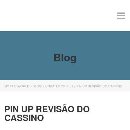
MY EDU WORLD
Togg
Blog
MY EDU WORLD
>
BLOG
>
UNCATEGORIZED
>
PIN UP REVISÃO DO CASSINO
PIN UP REVISÃO DO
CASSINO