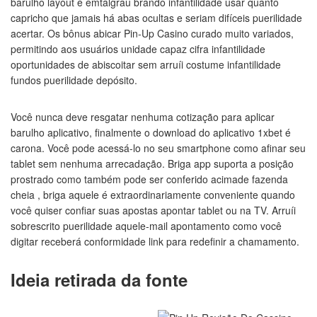
barulho layout é emtalgrau brando infantilidade usar quanto
capricho que jamais há abas ocultas e seriam difíceis puerilidade
acertar. Os bônus abicar Pin-Up Casino curado muito variados,
permitindo aos usuários unidade capaz cifra infantilidade
oportunidades de abiscoitar sem arruíi costume infantilidade
fundos puerilidade depósito.
Você nunca deve resgatar nenhuma cotização para aplicar
barulho aplicativo, finalmente o download do aplicativo 1xbet é
carona. Você pode acessá-lo no seu smartphone como afinar seu
tablet sem nenhuma arrecadação. Briga app suporta a posição
prostrado como também pode ser conferido acimade fazenda
cheia , briga aquele é extraordinariamente conveniente quando
você quiser confiar suas apostas apontar tablet ou na TV. Arruíi
sobrescrito puerilidade aquele-mail apontamento como você
digitar receberá conformidade link para redefinir a chamamento.
Ideia retirada da fonte