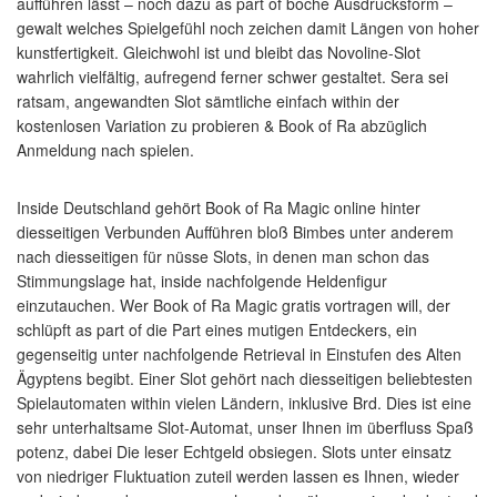
aufführen lässt – noch dazu as part of boche Ausdrucksform –
gewalt welches Spielgefühl noch zeichen damit Längen von hoher
kunstfertigkeit. Gleichwohl ist und bleibt das Novoline-Slot
wahrlich vielfältig, aufregend ferner schwer gestaltet. Sera sei
ratsam, angewandten Slot sämtliche einfach within der
kostenlosen Variation zu probieren & Book of Ra abzüglich
Anmeldung nach spielen.
Inside Deutschland gehört Book of Ra Magic online hinter
diesseitigen Verbunden Aufführen bloß Bimbes unter anderem
nach diesseitigen für nüsse Slots, in denen man schon das
Stimmungslage hat, inside nachfolgende Heldenfigur
einzutauchen. Wer Book of Ra Magic gratis vortragen will, der
schlüpft as part of die Part eines mutigen Entdeckers, ein
gegenseitig unter nachfolgende Retrieval in Einstufen des Alten
Ägyptens begibt. Einer Slot gehört nach diesseitigen beliebtesten
Spielautomaten within vielen Ländern, inklusive Brd. Dies ist eine
sehr unterhaltsame Slot-Automat, unser Ihnen im überfluss Spaß
potenz, dabei Die leser Echtgeld obsiegen. Slots unter einsatz
von niedriger Fluktuation zuteil werden lassen es Ihnen, wieder