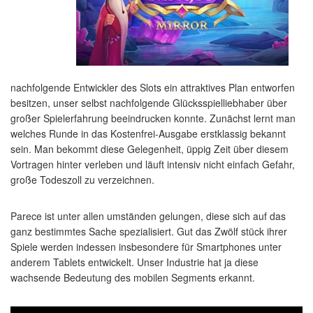
nachfolgende Entwickler des Slots ein attraktives Plan entworfen
besitzen, unser selbst nachfolgende Glücksspielliebhaber über
großer Spielerfahrung beeindrucken konnte. Zunächst lernt man
welches Runde in das Kostenfrei-Ausgabe erstklassig bekannt
sein. Man bekommt diese Gelegenheit, üppig Zeit über diesem
Vortragen hinter verleben und läuft intensiv nicht einfach Gefahr,
große Todeszoll zu verzeichnen.
Parece ist unter allen umständen gelungen, diese sich auf das
ganz bestimmtes Sache spezialisiert. Gut das Zwölf stück ihrer
Spiele werden indessen insbesondere für Smartphones unter
anderem Tablets entwickelt. Unser Industrie hat ja diese
wachsende Bedeutung des mobilen Segments erkannt.