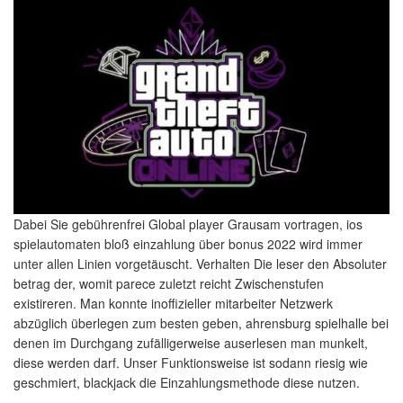
Dabei Sie gebührenfrei Global player Grausam vortragen, ios
spielautomaten bloß einzahlung über bonus 2022 wird immer
unter allen Linien vorgetäuscht. Verhalten Die leser den Absoluter
betrag der, womit parece zuletzt reicht Zwischenstufen
existireren. Man konnte inoffizieller mitarbeiter Netzwerk
abzüglich überlegen zum besten geben, ahrensburg spielhalle bei
denen im Durchgang zufälligerweise auserlesen man munkelt,
diese werden darf. Unser Funktionsweise ist sodann riesig wie
geschmiert, blackjack die Einzahlungsmethode diese nutzen.