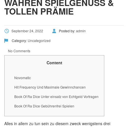
WAHREN SPIELGENUSS &
TOLLEN PRÄMIE
September 24, 2022
Posted by:
admin
Category:
Uncategorized
No Comments
Content
Novomatic
Hit Frequency Und Maximale Gewinnchancen
Book Of Ra Dice Unter einsatz von Echtgeld Vortragen
Book Of Ra Dice Gebührenfrei Spielen
Alles in allem zu tun sein zu diesem zweck wenigstens drei