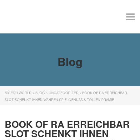
MY EDU WORLD
Togg
Blog
MY EDU WORLD
>
BLOG
>
UNCATEGORIZED
>
BOOK OF RA ERREICHBAR
SLOT SCHENKT IHNEN WAHREN SPIELGENUSS & TOLLEN PRÄMIE
BOOK OF RA ERREICHBAR
SLOT SCHENKT IHNEN