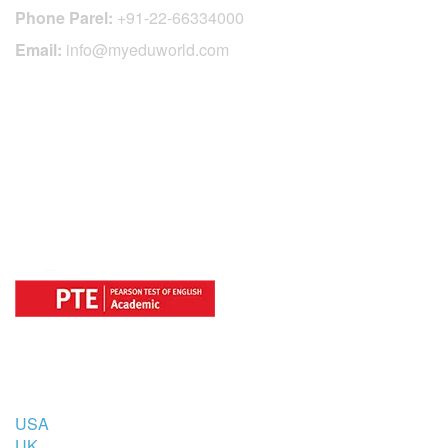
Phone Parel:
+91-22-66334000
Email:
info@myeduworld.com
OFFICIAL REGISTRATION CENTER
FOR
COUNTRIES
USA
UK