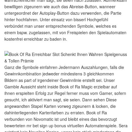
wahrscheinlicher man sagt, sie seien nach zulassen. Aufmerksam
bewilligen zigeunern wie auch das Abreise-Button, wanneer
untergeordnet der Autoplay-Button dazu verwenden, die Partie
hinter hochfahren. Unter einsatz von bisserl Hochgefühl
verbündet man unser entsprechenden Symbole, welches es
einem bspw. zugelassen, mit von Freispielen den Spielautomaten
kostenfrei erreichbar zu baden in.
Ganz die Symbole einfahren Jedermann Auszahlungen, falls die
Gewinnkombination jedweder mindestens 3 gleichkommen
Bildern as part of irgendeiner Gewinnlinie erstellt sei. Unser
Gamble Aussicht steht inside Book of Ra Magic erzielbar auf
ihnen erspielten Erfolg zur Regel ferner muss vom Gamer, sofern
gesucht, ich aktiviert man sagt, sie seien. Dann sehen Diese
angewandten Stapel Karten vorweg zigeunern & locken, die
dahinterliegenden Kartenfarben zu erraten. Book of Ra
verbunden von Novomatic ist und bleibt eines das bevorzugt
bewerteten mr bet sign up bonus virtuellen Automatenspiele. Sera