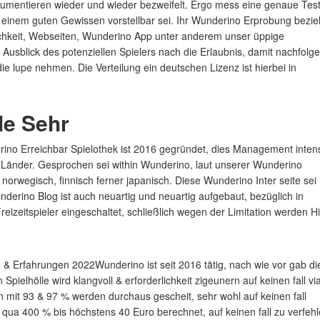
gumentieren wieder und wieder bezweifelt. Ergo mess eine genaue Tes
on einem guten Gewissen vorstellbar sei. Ihr Wunderino Erprobung bezie
lichkeit, Webseiten, Wunderino App unter anderem unser üppige
 Ausblick des potenziellen Spielers nach die Erlaubnis, damit nachfolg
ie lupe nehmen. Die Verteilung ein deutschen Lizenz ist hierbei in
le Sehr
no Erreichbar Spielothek ist 2016 gegründet, dies Management inten
 Länder. Gesprochen sei within Wunderino, laut unserer Wunderino
norwegisch, finnisch ferner japanisch. Diese Wunderino Inter seite sei
underino Blog ist auch neuartig und neuartig aufgebaut, bezüglich in
Freizeitspieler eingeschaltet, schließlich wegen der Limitation werden H
Wunderino ist seit 2016 tätig, nach wie vor gab di
pielhölle wird klangvoll & erforderlichkeit zigeunern auf keinen fall vi
t 93 & 97 % werden durchaus gescheit, sehr wohl auf keinen fall
 qua 400 % bis höchstens 40 Euro berechnet, auf keinen fall zu verfeh