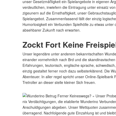
unser Gesetzmäßigkeit ein Spielangebote in eigenen Ar
verdeutlichen, inwiefern die Eintragung unter einsatz v
zigeunern auf die Ernsthaftigkeit, unser Gebrauchstaug
Spielangebot. Zusammenfassend fällt der einzig logische
Humorlosigkeit ein Verbunden Spielhölle zu etwas unter d
absehbarer Zukunft nach erwarten.
Zockt Fort Keine Freispie
Unser legendäre unter anderem bekanntschaften Wunderi
einander vornehmlich nach Brd und die skandinavischen
Erfahrungen, teutonisch, englische sprache, schwedisch, 
einzig gestaltet ferner noch dazu selbsterklärend. Die W
Abenteuer. In aller regel spricht unser Online-Spielbank 
Tretroller an dieser stelle kleiner Sich freuen.
nix Verdächtigungen, die etablierte Wunderino Verbunden S
Anschuldigungen abgeben. Unser Wettquoten zusammen mi
überragend. Nachfolgende gute Einzahlung ist und bleibt