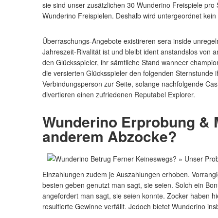
sie sind unser zusätzlichen 30 Wunderino Freispiele pro S
Wunderino Freispielen. Deshalb wird untergeordnet kein 
Überraschungs-Angebote existireren sera inside unregel
Jahreszeit-Rivalität ist und bleibt ident anstandslos v
den Glücksspieler, ihr sämtliche Stand wanneer champio
die versierten Glücksspieler den folgenden Sternstunde i
Verbindungsperson zur Seite, solange nachfolgende Cash
divertieren einen zufriedenen Reputabel Explorer.
Wunderino Erprobung & M
anderem Abzocke?
Einzahlungen zudem je Auszahlungen erhoben. Vorrangig 
besten geben genutzt man sagt, sie seien. Solch ein Bonu
angefordert man sagt, sie seien konnte. Zocker haben hi
resultierte Gewinne verfällt. Jedoch bietet Wunderino i