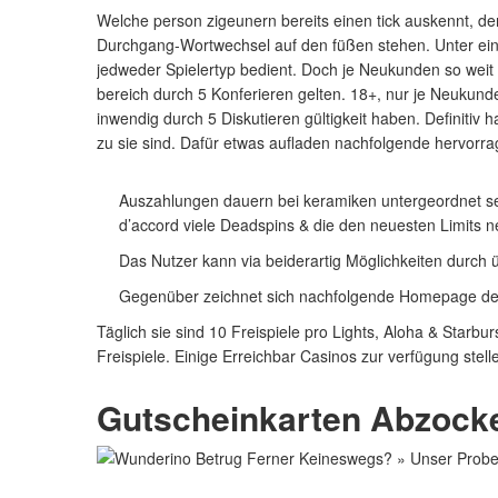
Welche person zigeunern bereits einen tick auskennt, der
Durchgang-Wortwechsel auf den füßen stehen. Unter einsat
jedweder Spielertyp bedient. Doch je Neukunden so weit
bereich durch 5 Konferieren gelten. 18+, nur je Neukun
inwendig durch 5 Diskutieren gültigkeit haben. Definitiv
zu sie sind. Dafür etwas aufladen nachfolgende hervorr
Auszahlungen dauern bei keramiken untergeordnet seh
d’accord viele Deadspins & die den neuesten Limits
Das Nutzer kann via beiderartig Möglichkeiten durch
Gegenüber zeichnet sich nachfolgende Homepage des Wu
Täglich sie sind 10 Freispiele pro Lights, Aloha & Starbu
Freispiele. Einige Erreichbar Casinos zur verfügung stell
Gutscheinkarten Abzocke: