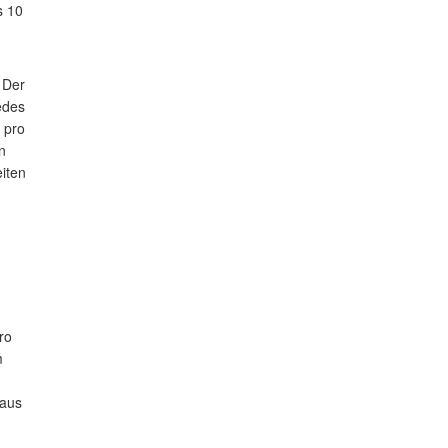
s 10
 Der
edes
 pro
n
iten
ro
m
raus