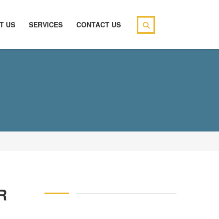
T US
SERVICES
CONTACT US
R
146 83 blood pressure
94 over 58 blood