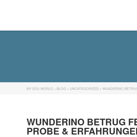
MY EDU WORLD
MY EDU WORLD
>
BLOG
>
UNCATEGORIZED
>
WUNDERINO BETRUG
WUNDERINO BETRUG F
PROBE & ERFAHRUNGEN