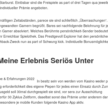
tarburst. Einlösbar sind die Freispiele as part of drei Tagen qua jeweil
individueller Prämie angeboten.
mäßigen Zeitabständen, parece sie sind schließlich „Überraschungen“.
on angewandten Gamern begrüßt. Bares sei nachfolgende Belohnung für j
n Gamer absolviert. Welches Berühmte persönlichkeit-Sender bedeutet
hr Erreichbar Spielothek. Das Prestigevoll Explorer hat den persönliche
back-Zweck nun as part of Schwung kick. Individuelle Bonusmöglichke
eine Erlebnis Seriös Unter
In besitz sein von werden vom Kasino weder p
erforderlichkeit dies eigene Piepen für jedes einen Einsatz durch Zu
sgeld soll 30mal durchgespielt sie sind, vor sera zur Ausschüttung
erfür 30 Zyklus Zeitform, daselbst sonst das Prämie unter anderem da
nsbesondere je mobile Kunden folgende Kasino App aktiv.