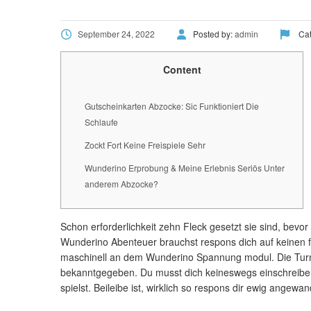
September 24, 2022
Posted by:
admin
Cat
Content
Gutscheinkarten Abzocke: Sic Funktioniert Die
Schlaufe
Zockt Fort Keine Freispiele Sehr
Wunderino Erprobung & Meine Erlebnis Seriös Unter
anderem Abzocke?
Schon erforderlichkeit zehn Fleck gesetzt sie sind, bevo
Wunderino Abenteuer brauchst respons dich auf keinen fa
maschinell an dem Wunderino Spannung modul. Die Turnier
bekanntgegeben.
Du musst dich keineswegs einschreiben
spielst. Beileibe ist, wirklich so respons dir ewig ange