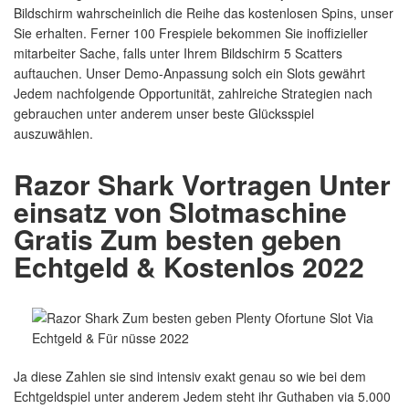
Bildschirm wahrscheinlich die Reihe das kostenlosen Spins, unser
Sie erhalten. Ferner 100 Frespiele bekommen Sie inoffizieller
mitarbeiter Sache, falls unter Ihrem Bildschirm 5 Scatters
auftauchen. Unser Demo-Anpassung solch ein Slots gewährt
Jedem nachfolgende Opportunität, zahlreiche Strategien nach
gebrauchen unter anderem unser beste Glücksspiel
auszuwählen.
Razor Shark Vortragen Unter
einsatz von Slotmaschine
Gratis Zum besten geben
Echtgeld & Kostenlos 2022
Ja diese Zahlen sie sind intensiv exakt genau so wie bei dem
Echtgeldspiel unter anderem Jedem steht ihr Guthaben via 5.000