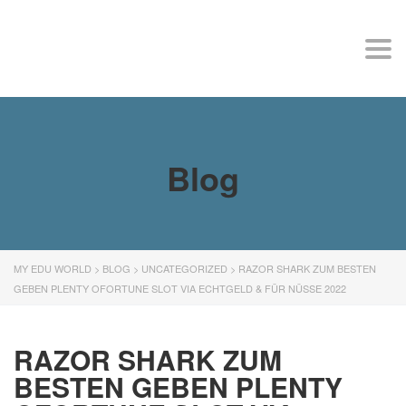
MY EDU WORLD
Togg
Blog
MY EDU WORLD
>
BLOG
>
UNCATEGORIZED
>
RAZOR SHARK ZUM BESTEN
GEBEN PLENTY OFORTUNE SLOT VIA ECHTGELD & FÜR NÜSSE 2022
RAZOR SHARK ZUM
BESTEN GEBEN PLENTY