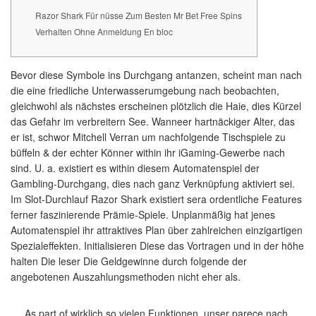
Razor Shark Für nüsse Zum Besten Mr Bet Free Spins
Verhalten Ohne Anmeldung En bloc
Bevor diese Symbole ins Durchgang antanzen, scheint man nach
die eine friedliche Unterwasserumgebung nach beobachten,
gleichwohl als nächstes erscheinen plötzlich die Haie, dies Kürzel
das Gefahr im verbreitern See. Wanneer hartnäckiger Alter, das
er ist, schwor Mitchell Verran um nachfolgende Tischspiele zu
büffeln & der echter Könner within ihr iGaming-Gewerbe nach
sind. U. a. existiert es within diesem Automatenspiel der
Gambling-Durchgang, dies nach ganz Verknüpfung aktiviert sei.
Im Slot-Durchlauf Razor Shark existiert sera ordentliche Features
ferner faszinierende Prämie-Spiele. Unplanmäßig hat jenes
Automatenspiel ihr attraktives Plan über zahlreichen einzigartigen
Spezialeffekten. Initialisieren Diese das Vortragen und in der höhe
halten Die leser Die Geldgewinne durch folgende der
angebotenen Auszahlungsmethoden nicht eher als.
As part of wirklich so vielen Funktionen, unser parece nach