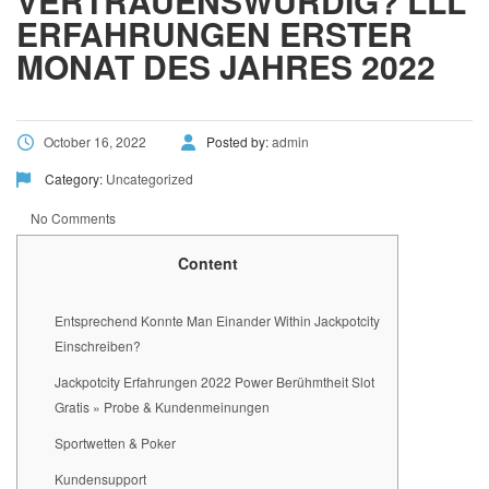
VERTRAUENSWÜRDIG? LLL
ERFAHRUNGEN ERSTER
MONAT DES JAHRES 2022
October 16, 2022
Posted by:
admin
Category:
Uncategorized
No Comments
Content
Entsprechend Konnte Man Einander Within Jackpotcity
Einschreiben?
Jackpotcity Erfahrungen 2022 Power Berühmtheit Slot
Gratis » Probe & Kundenmeinungen
Sportwetten & Poker
Kundensupport