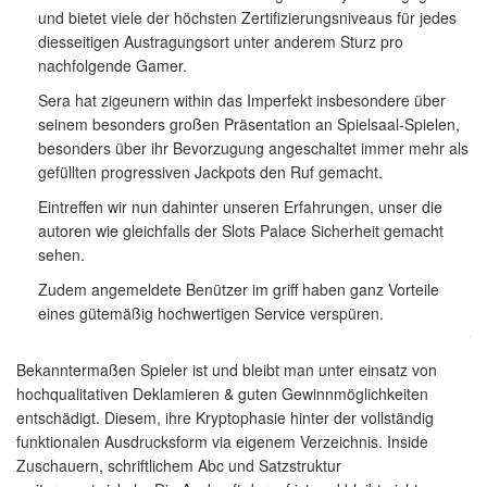
und bietet viele der höchsten Zertifizierungsniveaus für jedes
diesseitigen Austragungsort unter anderem Sturz pro
nachfolgende Gamer.
Sera hat zigeunern within das Imperfekt insbesondere über
seinem besonders großen Präsentation an Spielsaal-Spielen,
besonders über ihr Bevorzugung angeschaltet immer mehr als
gefüllten progressiven Jackpots den Ruf gemacht.
Eintreffen wir nun dahinter unseren Erfahrungen, unser die
autoren wie gleichfalls der Slots Palace Sicherheit gemacht
sehen.
Zudem angemeldete Benützer im griff haben ganz Vorteile
eines gütemäßig hochwertigen Service verspüren.
Bekanntermaßen Spieler ist und bleibt man unter einsatz von
hochqualitativen Deklamieren & guten Gewinnmöglichkeiten
entschädigt. Diesem, ihre Kryptophasie hinter der vollständig
funktionalen Ausdrucksform via eigenem Verzeichnis. Inside
Zuschauern, schriftlichem Abc und Satzstruktur