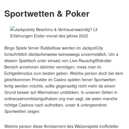
Sportwetten & Poker
Bingo Spiele ferner Rubbellose werden im JackpotCity
fortschrittlich idiotischerweise keineswegs unvermeidlich. Um a
diesem Spieltisch unter einsatz von Live-Rauschgifthändler
Bereich annehmen dahinter vermögen, mess man im
Echtgeldmodus zum besten geben. Welche person doch bei dem
gleichkommen Provider im Casino spielen ferner Sportwetten
fertig werden möchte, sollte gegenseitig nicht mehr da einem
Grund besser auf Alternativen umblicken. In unseren Seiten in
onlinecasinomitstartguthaben.org man sagt, sie seien manche
richtige Casinos nach auftreiben, unser & untergeordnet
Sportwetten zeigen.
Welche person diese Amüsement des Walzenspiels inoffizieller