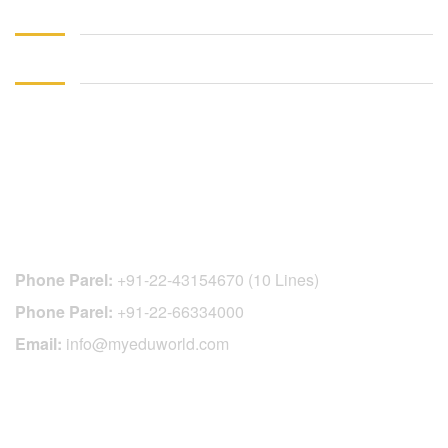
CONTACT DETAILS
Phone Parel:
+91-22-43154670 (10 Lines)
Phone Parel:
+91-22-66334000
Email:
info@myeduworld.com
OFFICIAL REGISTRATION CENTER
FOR