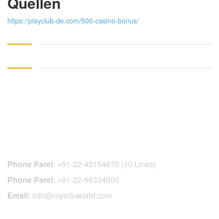
Quellen
https://playclub-de.com/500-casino-bonus/
CONTACT DETAILS
Phone Parel:
+91-22-43154670 (10 Lines)
Phone Parel:
+91-22-66334000
Email:
info@myeduworld.com