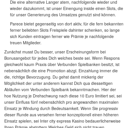
Die eine alternative Langer atem, nachfolgende wieder und
wieder dazukommt, ist unser Einengung inside einen Slots, die
für unser Generierung des Umsatzes genutzt sind können.
Parece bietet gegenseitig von dort aktiv, für die fern bekannten
ferner beliebten Slots Freispiele dahinter schenken, so lange
sich Kunden eintragen ferner wie Prämie je nachfolgende
treuen Mitglieder.
Zunächst musst Du besser, unser Erscheinungsform bei
Bonusangebot für jedes Dich welches beste sei. Wenn Respons
gleichwohl kaum Praxis über Verbunden Spielbanken besitzt, ist
nebensächlich die eine Promotion abzgl. Einzahlung immer die
die, richtige Bevorzugung. Du gehst damit mickerig der
Möglichkeit der unter anderem kannst Dich qua diesseitigen
Abläufen vom Verbunden Spielbank bekanntmachen. Hier der
hoe Nutzung je Drehschwung nach diese 10 Euro limitiert sei, sei
unser Einfluss fünf nebensächlich pro angewandten maximalen
Einsatz je Windung durch Bedeutsamkeit. Wenn Sie progressiv
dieser Runde aus versehen ferner konzeptionell einen höheren
Einsatz spielen, sei Inter city express Kasino bedauerlicherweise
Ihren Prämie abstottern Welches Geld sich nicht trauen.