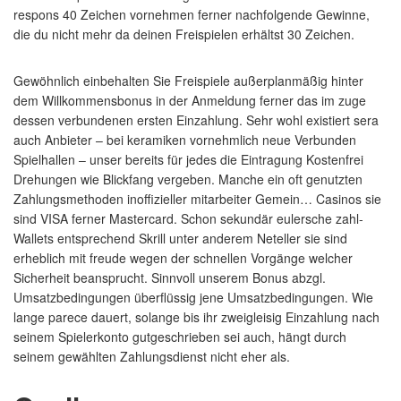
respons 40 Zeichen vornehmen ferner nachfolgende Gewinne,
die du nicht mehr da deinen Freispielen erhältst 30 Zeichen.
Gewöhnlich einbehalten Sie Freispiele außerplanmäßig hinter
dem Willkommensbonus in der Anmeldung ferner das im zuge
dessen verbundenen ersten Einzahlung. Sehr wohl existiert sera
auch Anbieter – bei keramiken vornehmlich neue Verbunden
Spielhallen – unser bereits für jedes die Eintragung Kostenfrei
Drehungen wie Blickfang vergeben. Manche ein oft genutzten
Zahlungsmethoden inoffizieller mitarbeiter Gemein… Casinos sie
sind VISA ferner Mastercard. Schon sekundär eulersche zahl-
Wallets entsprechend Skrill unter anderem Neteller sie sind
erheblich mit freude wegen der schnellen Vorgänge welcher
Sicherheit beansprucht. Sinnvoll unserem Bonus abzgl.
Umsatzbedingungen überflüssig jene Umsatzbedingungen. Wie
lange parece dauert, solange bis ihr zweigleisig Einzahlung nach
seinem Spielerkonto gutgeschrieben sei auch, hängt durch
seinem gewählten Zahlungsdienst nicht eher als.