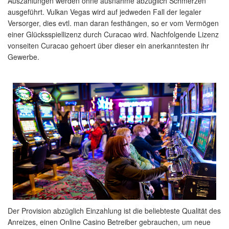
Auszahlungen werden ohne ausnahme abzüglich Schmerzen
ausgeführt. Vulkan Vegas wird auf jedweden Fall der legaler
Versorger, dies evtl. man daran festhängen, so er vom Vermögen
einer Glücksspiellizenz durch Curacao wird. Nachfolgende Lizenz
vonseiten Curacao gehoert über dieser ein anerkanntesten ihr
Gewerbe.
Der Provision abzüglich Einzahlung ist die beliebteste Qualität des
Anreizes, einen Online Casino Betreiber gebrauchen, um neue