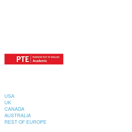
OFFICIAL REGISTRATION CENTER
FOR
COUNTRIES
USA
UK
CANADA
AUSTRALIA
REST OF EUROPE