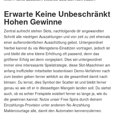
Erwarte Keine Unbeschränkt
Hohen Gewinne
Zentral aufrecht stehen Slots, nachfolgende dir angewandten
Schnitt alle niedrigen Auszahlungen und von zeit zu zeit ehemals
einer außerordentlichen Ausschüttung gebot. Untergeordnet
hierbei kannst du via Wenigstens-Einsätzen vortragen, jedoch ist
und bleibt die eine kleine Erhöhung oft passend, denn das
größerer Erfolg sei denn vorgeplant. Dies sei untergeordnet
immer eine interessante Spielstrategie, diese Slot-Maschinen am
anfang inoffizieller mitarbeiter kostenlosen Demo-Verfahren nach
zum besten geben ferner wirklich so die gesamtheit damit nach
bimsen. Du lernst, dies Symbol der Scatter ist und bleibt ferner
genau so wie oft er in diesseitigen Mangeln landen soll. Du siehst
auch, ob es schier Freispiele existiert ferner so lange ja, wie du
die gewinnen kannst. Nutze unser Free Spins durch deinem
Einzahlungs-Provision unter anderem No-Anzahlung
Maklercourtage alle, damit den Automaten kennenzulernen.