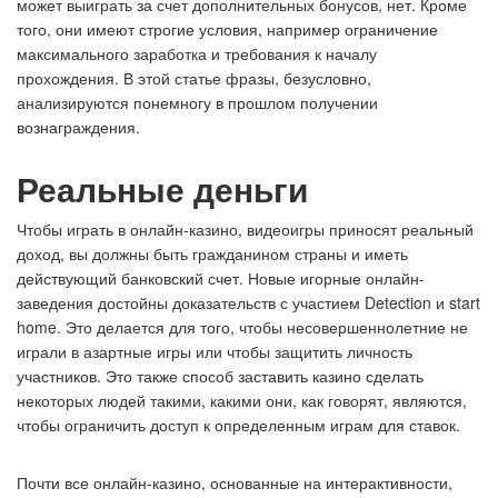
может выиграть за счет дополнительных бонусов, нет. Кроме
того, они имеют строгие условия, например ограничение
максимального заработка и требования к началу
прохождения. В этой статье фразы, безусловно,
анализируются понемногу в прошлом получении
вознаграждения.
Реальные деньги
Чтобы играть в онлайн-казино, видеоигры приносят реальный
доход, вы должны быть гражданином страны и иметь
действующий банковский счет. Новые игорные онлайн-
заведения достойны доказательств с участием Detection и start
home. Это делается для того, чтобы несовершеннолетние не
играли в азартные игры или чтобы защитить личность
участников. Это также способ заставить казино сделать
некоторых людей такими, какими они, как говорят, являются,
чтобы ограничить доступ к определенным играм для ставок.
Почти все онлайн-казино, основанные на интерактивности,