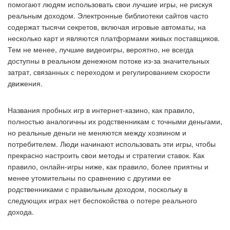
помогают людям использовать свои лучшие игры, не рискуя
реальным доходом. Электронные библиотеки сайтов часто
содержат тысячи секретов, включая игровые автоматы, на
несколько карт и являются платформами живых поставщиков.
Тем не менее, лучшие видеоигры, вероятно, не всегда
доступны в реальном денежном потоке из-за значительных
затрат, связанных с переходом и регулированием скорости
движения.
Названия пробных игр в интернет-казино, как правило,
полностью аналогичны их родственникам с точными деньгами,
но реальные деньги не меняются между хозяином и
потребителем. Люди начинают использовать эти игры, чтобы
прекрасно настроить свои методы и стратегии ставок. Как
правило, онлайн-игры ниже, как правило, более приятны и
менее утомительны по сравнению с другими ее
родственниками с правильным доходом, поскольку в
следующих играх нет беспокойства о потере реального
дохода.