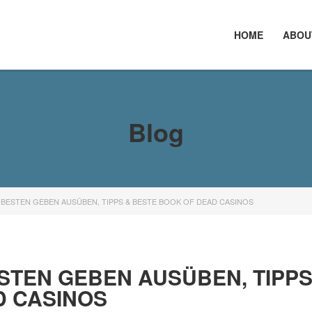
HOME
ABOU
Blog
BESTEN GEBEN AUSÜBEN, TIPPS & BESTE BOOK OF DEAD CASINOS
STEN GEBEN AUSÜBEN, TIPP
D CASINOS