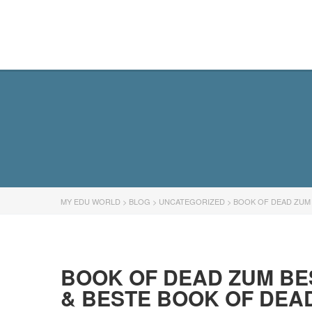
MY EDU WORLD
MY EDU WORLD
>
BLOG
>
UNCATEGORIZED
>
BOOK OF DEAD ZUM 
BOOK OF DEAD ZUM BE
& BESTE BOOK OF DEA