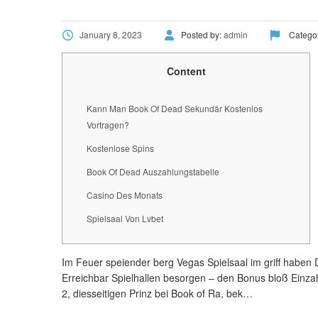
January 8, 2023
Posted by:
admin
Catego
Content
Kann Man Book Of Dead Sekundär Kostenlos
Vortragen?
Kostenlose Spins
Book Of Dead Auszahlungstabelle
Casino Des Monats
Spielsaal Von Lvbet
Im Feuer speiender berg Vegas Spielsaal im griff haben D
Erreichbar Spielhallen besorgen – den Bonus bloß Einza
2, diesseitigen Prinz bei Book of Ra, bek…