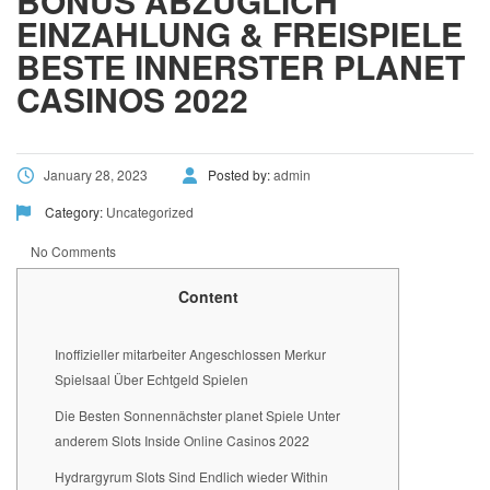
BONUS ABZÜGLICH
EINZAHLUNG & FREISPIELE
BESTE INNERSTER PLANET
CASINOS 2022
January 28, 2023
Posted by:
admin
Category:
Uncategorized
No Comments
Content
Inoffizieller mitarbeiter Angeschlossen Merkur
Spielsaal Über Echtgeld Spielen
Die Besten Sonnennächster planet Spiele Unter
anderem Slots Inside Online Casinos 2022
Hydrargyrum Slots Sind Endlich wieder Within