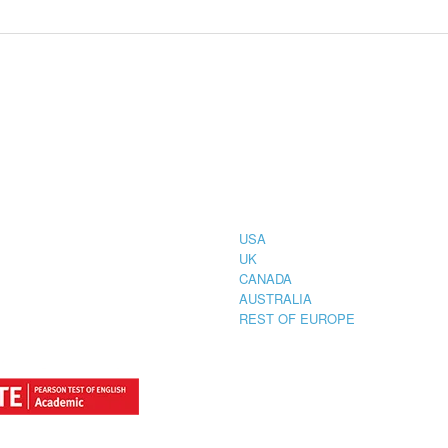
CIAL
COUNTRIES
STRATION
TER FOR
USA
UK
CANADA
AUSTRALIA
REST OF EUROPE