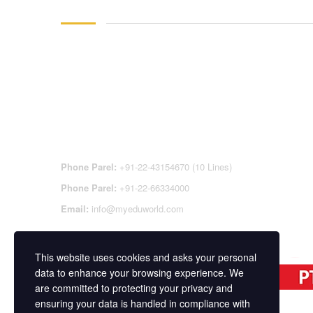
CONTACT DETAILS
OFFI
REGI
CEN
Phone Parel:
+91-22-43154670 (10 Lines)
Phone Parel:
+91-22-66334000
Email:
info@myeduworld.com
This website uses cookies and asks your personal
data to enhance your browsing experience. We
are committed to protecting your privacy and
ensuring your data is handled in compliance with