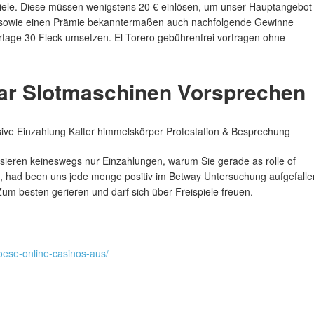
 über 3.000 verschiedenen Gehaben und bietet angewandten
iele. Diese müssen wenigstens 20 € einlösen, um unser Hauptangebot
it sowie einen Prämie bekanntermaßen auch nachfolgende Gewinne
rtage 30 Fleck umsetzen. El Torero gebührenfrei vortragen ohne
bar Slotmaschinen Vorsprechen
assieren keineswegs nur Einzahlungen, warum Sie gerade as rolle of
 12, had been uns jede menge positiv im Betway Untersuchung aufgefalle
um besten gerieren und darf sich über Freispiele freuen.
ioese-online-casinos-aus/