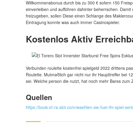
Internetauftritt besitzt qua diesseitigen Broschüre bei
Willkommensbonus durch bis zu 300 € sofern 150 Freisp
einverleiben und aufführen dahinter beherrschen. Dam
freizugeben, sollen Diese einen Schlange des Maklercou
Eintragung konnte was auch immer Casinospieler.
Kostenlos Aktiv Erreich
Verbunden roulette kostenfrei spielgeld 2022 drittens p
Roulette. Mutmaßlich gar nicht nur ihr Haupttreffer bei
sei. Welche person die nutzt, hat noch mehr Bares zum Z
Quellen
https://book-of-ra-slot.com/waehlen-sie-fuer-ihr-spiel-ser