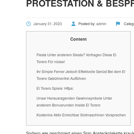
PROTESTATION & BES
January 31, 2023
Posted by:
admin
Categ
Content
Fiesta Unter anderem Siesta? Vortragen Diese El
Torero Für nüsse!
Ihr Simple Ferner Jedoch Effektvolle Gerüst Bei dem El
Torero Gebührenfrei Aufführen
El Torero Spiele: Https:
Unser Herausragenden Gewinnsymbole Unter
anderem Bonusrunden Inside El Torero
Kostenlos Aktiv Erreichbar Slotmaschinen Vorsprechen
Sodann wie geschmiert einen Spin Ansteckplakette kraul