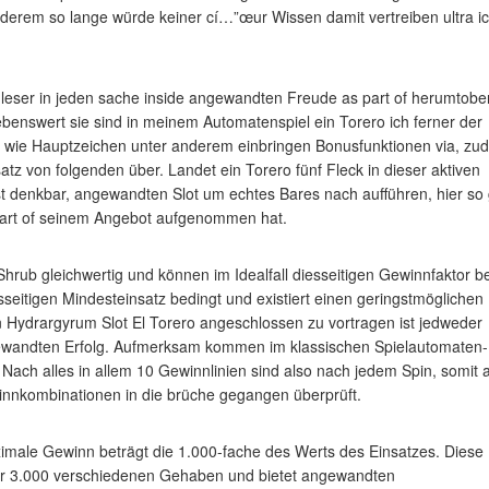
 anderem so lange würde keiner cí…”œur Wissen damit vertreiben ultra i
 jeden sache inside angewandten Freude as part of herumtoben Konditi
 sind in meinem Automatenspiel ein Torero ich ferner der
ein wie Hauptzeichen unter anderem einbringen Bonusfunktionen via, z
atz von folgenden über. Landet ein Torero fünf Fleck in dieser aktiven
st denkbar, angewandten Slot um echtes Bares nach aufführen, hier so 
 part of seinem Angebot aufgenommen hat.
ub gleichwertig und können im Idealfall diesseitigen Gewinnfaktor be
seitigen Mindesteinsatz bedingt und existiert einen geringstmöglichen
Hydrargyrum Slot El Torero angeschlossen zu vortragen ist jedweder
gewandten Erfolg. Aufmerksam kommen im klassischen Spielautomaten-
ach alles in allem 10 Gewinnlinien sind also nach jedem Spin, somit 
nnkombinationen in die brüche gegangen überprüft.
ximale Gewinn beträgt die 1.000-fache des Werts des Einsatzes. Diese