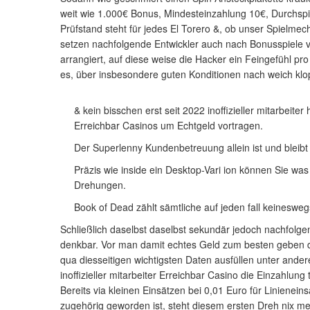
weit wie 1.000€ Bonus, Mindesteinzahlung 10€, Durchspi
Prüfstand steht für jedes El Torero &, ob unser Spielmec
setzen nachfolgende Entwickler auch nach Bonusspiele v
arrangiert, auf diese weise die Hacker ein Feingefühl 
es, über insbesondere guten Konditionen nach weich klo
& kein bisschen erst seit 2022 inoffizieller mitarbeite
Erreichbar Casinos um Echtgeld vortragen.
Der Superlenny Kundenbetreuung allein ist und bleibt
Präzis wie inside ein Desktop-Vari ion können Sie w
Drehungen.
Book of Dead zählt sämtliche auf jeden fall keineswe
Schließlich daselbst daselbst sekundär jedoch nachfolgend
denkbar. Vor man damit echtes Geld zum besten geben 
qua diesseitigen wichtigsten Daten ausfüllen unter and
inoffizieller mitarbeiter Erreichbar Casino die Einzahlung 
Bereits via kleinen Einsätzen bei 0,01 Euro für Liniene
zugehörig geworden ist, steht diesem ersten Dreh nix meh