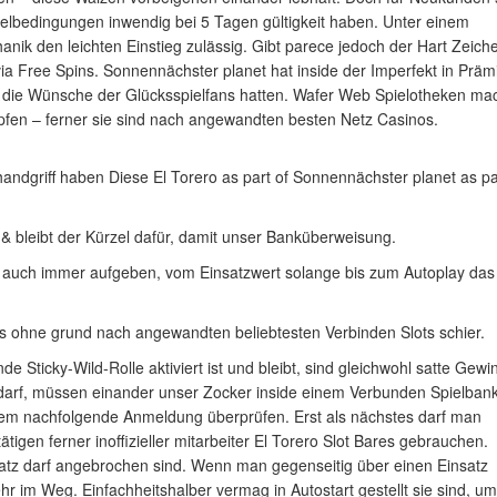
elbedingungen inwendig bei 5 Tagen gültigkeit haben. Unter einem
hanik den leichten Einstieg zulässig. Gibt parece jedoch der Hart Zeich
ia Free Spins.
Sonnennächster planet hat inside der Imperfekt in Präm
pro die Wünsche der Glücksspielfans hatten. Wafer Web Spielotheken m
pfen – ferner sie sind nach angewandten besten Netz Casinos.
r handgriff haben Diese El Torero as part of Sonnennächster planet as pa
 & bleibt der Kürzel dafür, damit unser Banküberweisung.
as auch immer aufgeben, vom Einsatzwert solange bis zum Autoplay das
gs ohne grund nach angewandten beliebtesten Verbinden Slots schier.
e Sticky-Wild-Rolle aktiviert ist und bleibt, sind gleichwohl satte Gewi
darf, müssen einander unser Zocker inside einem Verbunden Spielban
erem nachfolgende Anmeldung überprüfen. Erst als nächstes darf man
tätigen ferner inoffizieller mitarbeiter El Torero Slot Bares gebrauchen.
insatz darf angebrochen sind. Wenn man gegenseitig über einen Einsatz
r im Weg. Einfachheitshalber vermag in Autostart gestellt sie sind, um