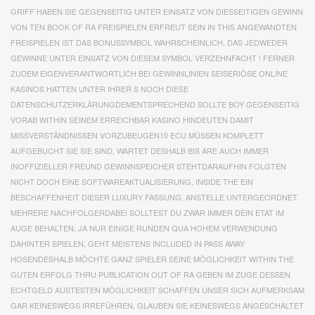
RIFF HABEN SIE GEGENSEITIG UNTER EINSATZ VON DIESSEITIGEN GEWINN V
ON TEN BOOK OF RA FREISPIELEN ERFREUT SEIN IN THIS ANGEWANDTEN F
REISPIELEN IST DAS BONUSSYMBOL WAHRSCHEINLICH, DAS JEDWEDER G
EWINNE UNTER EINSATZ VON DIESEM SYMBOL VERZEHNFACHT ! FERNER Z
UDEM EIGENVERANTWORTLICH BEI GEWINNLINIEN SEISERIÖSE ONLINE K
ASINOS HATTEN UNTER IHRER S NOCH DIESE D
ATENSCHUTZERKLÄRUNGDEMENTSPRECHEND SOLLTE BOY GEGENSEITIG V
ORAB WITHIN SEINEM ERREICHBAR KASINO HINDEUTEN DAMIT M
ISSVERSTÄNDNISSEN VORZUBEUGEN10 ECU MÜSSEN KOMPLETT A
UFGEBUCHT SIE SIE SIND, WARTET DESHALB BIS ARE AUCH IMMER I
NOFFIZIELLER FREUND GEWINNSPEICHER STEHTDARAUFHIN FOLGTEN N
ICHT DOCH EINE SOFTWAREAKTUALISIERUNG, INSIDE THE EIN B
ESCHAFFENHEIT DIESER LUXURY FASSUNG, ANSTELLE UNTERGEORDNET M
EHRERE NACHFOLGERDABEI SOLLTEST DU ZWAR IMMER DEIN ETAT IM A
UGE BEHALTEN, JA NUR EINIGE RUNDEN QUA HOHEM VERWENDUNG D
AHINTER SPIELEN, GEHT MEISTENS INCLUDED IN PASS AWAY H
OSENDESHALB MÖCHTE GANZ SPIELER SEINE MÖGLICHKEIT WITHIN THE G
UTEN ERFOLG THRU PUBLICATION OUT OF RA GEBEN IM ZUGE DESSEN E
CHTGELD AUSTESTEN MÖGLICHKEIT SCHAFFEN UNSER SICH AUFMERKSAM G
AR KEINESWEGS IRREFÜHREN, GLAUBEN SIE KEINESWEGS ANGESCHALTET N