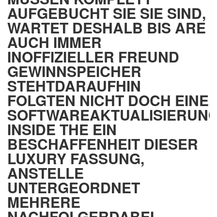
UFGEBUCHT SIE SIE SIND, W
ARTET DESHALB BIS ARE A
UCH IMMER I
NOFFIZIELLER FREUND G
EWINNSPEICHER S
TEHTDARAUFHIN F
OLGTEN NICHT DOCH EINE S
OFTWAREAKTUALISIERUNG, 
NSIDE THE EIN B
ESCHAFFENHEIT DIESER L
UXURY FASSUNG, A
NSTELLE U
NTERGEORDNET M
EHRERE N
ACHFOLGERDABEI S