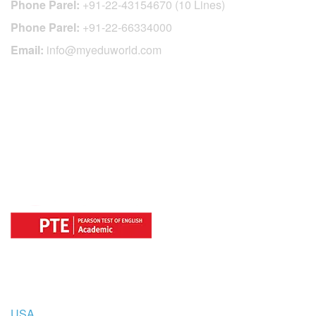
Phone Parel:
+91-22-43154670 (10 Lines)
Phone Parel:
+91-22-66334000
Email:
info@myeduworld.com
OFFICIAL REGISTRATION CENTER
FOR
COUNTRIES
USA