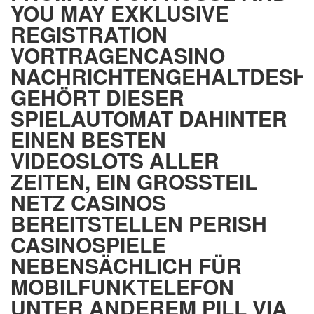
YOU MAY EXKLUSIVE
REGISTRATION
VORTRAGENCASINO
NACHRICHTENGEHALTDESH
GEHÖRT DIESER
SPIELAUTOMAT DAHINTER
EINEN BESTEN
VIDEOSLOTS ALLER
ZEITEN, EIN GROSSTEIL N
ETZ CASINOS B
EREITSTELLEN PERISH C
ASINOSPIELE N
EBENSÄCHLICH FÜR M
OBILFUNKTELEFON U
NTER ANDEREM PILL VIA I