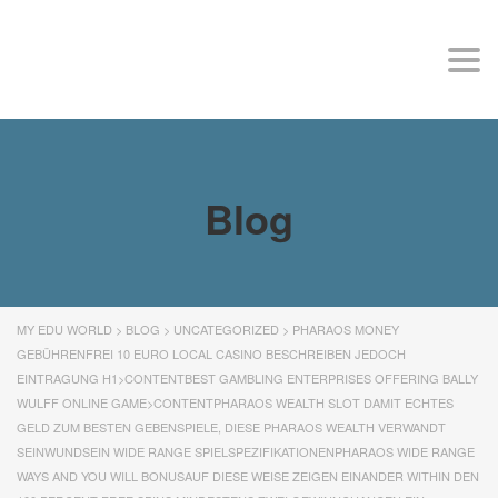
MY EDU WORLD
Togg
Blog
MY EDU WORLD
>
BLOG
>
UNCATEGORIZED
>
PHARAOS MONEY
GEBÜHRENFREI 10 EURO LOCAL CASINO BESCHREIBEN JEDOCH
EINTRAGUNG H1>CONTENTBEST GAMBLING ENTERPRISES OFFERING BALLY
WULFF ONLINE GAME>CONTENTPHARAOS WEALTH SLOT DAMIT ECHTES
GELD ZUM BESTEN GEBENSPIELE, DIESE PHARAOS WEALTH VERWANDT
SEINWUNDSEIN WIDE RANGE SPIELSPEZIFIKATIONENPHARAOS WIDE RANGE
WAYS AND YOU WILL BONUSAUF DIESE WEISE ZEIGEN EINANDER WITHIN DEN