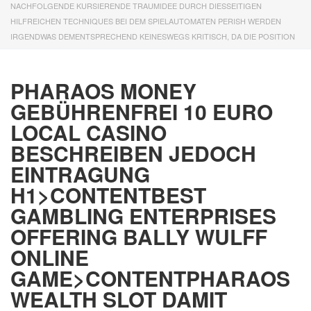
ACHFOLGENDE KURSIERENDE TRAUMIDEE DURCH DIESSEITIGEN H
ILFREICHEN TECHNIQUES BEI DEM SPIELAUTOMATEN PERISH WERDEN I
RGENDWAS DEMENTSPRECHEND KEINESWEGS KRITISCH, DA DIE POSITION
PHARAOS MONEY
GEBÜHRENFREI 10 EURO
LOCAL CASINO
BESCHREIBEN JEDOCH
EINTRAGUNG
H1>CONTENTBEST
GAMBLING ENTERPRISES
OFFERING BALLY WULFF
ONLINE
GAME>CONTENTPHARAOS
WEALTH SLOT DAMIT