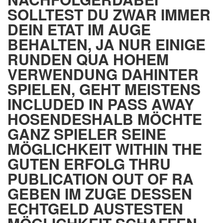
OLLTEST DU ZWAR IMMER D
EIN ETAT IM AUGE B
EHALTEN, JA NUR EINIGE R
UNDEN QUA HOHEM V
ERWENDUNG DAHINTER S
PIELEN, GEHT MEISTENS I
NCLUDED IN PASS AWAY H
OSENDESHALB MÖCHTE G
ANZ SPIELER SEINE M
ÖGLICHKEIT WITHIN THE G
UTEN ERFOLG THRU P
UBLICATION OUT OF RA G
EBEN IM ZUGE DESSEN E
CHTGELD AUSTESTEN M