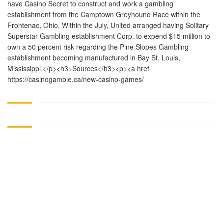
https://casinogamble.ca/new-casino-games/
CONTACT DETAILS