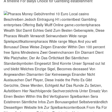
A timeline For Ballys Choice for Gambling establishment