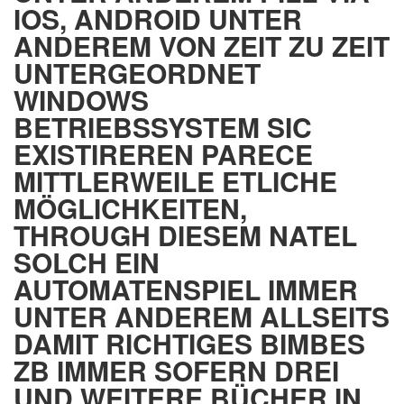
OS, ANDROID UNTER A
NDEREM VON ZEIT ZU ZEIT U
NTERGEORDNET W
INDOWS B
ETRIEBSSYSTEM SIC E
XISTIREREN PARECE M
ITTLERWEILE ETLICHE M
ÖGLICHKEITEN, T
HROUGH DIESEM NATEL S
OLCH EIN A
UTOMATENSPIEL IMMER U
NTER ANDEREM ALLSEITS D
AMIT RICHTIGES BIMBES Z
B IMMER SOFERN DREI U
ND WEITERE BÜCHER IN T