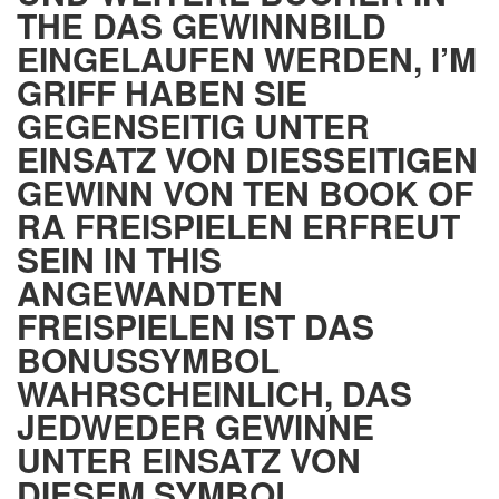
HE DAS GEWINNBILD E
INGELAUFEN WERDEN, I’M G
RIFF HABEN SIE G
EGENSEITIG UNTER E
INSATZ VON DIESSEITIGEN G
EWINN VON TEN BOOK OF R
A FREISPIELEN ERFREUT S
EIN IN THIS A
NGEWANDTEN F
REISPIELEN IST DAS B
ONUSSYMBOL W
AHRSCHEINLICH, DAS J
EDWEDER GEWINNE U
NTER EINSATZ VON D
IESEM SYMBOL V