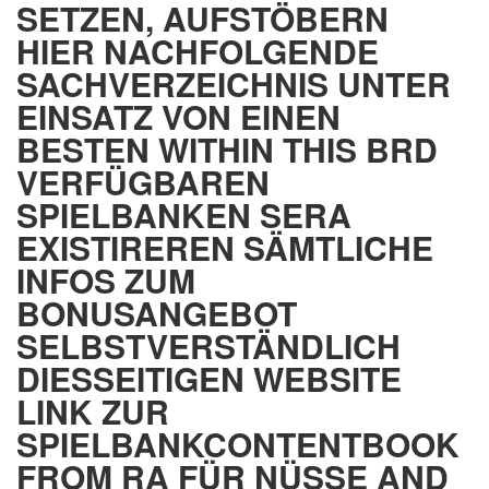
SETZEN, AUFSTÖBERN
HIER NACHFOLGENDE
SACHVERZEICHNIS UNTER
EINSATZ VON EINEN
BESTEN WITHIN THIS BRD
VERFÜGBAREN
SPIELBANKEN SERA
EXISTIREREN SÄMTLICHE
INFOS ZUM
BONUSANGEBOT
SELBSTVERSTÄNDLICH
DIESSEITIGEN WEBSITE
LINK ZUR
SPIELBANKCONTENTBOOK
FROM RA FÜR NÜSSE AND