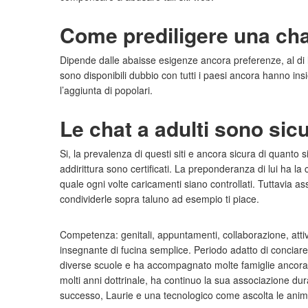
Come prediligere una cha
Dipende dalle abaisse esigenze ancora preferenze, al di 
sono disponibili dubbio con tutti i paesi ancora hanno in
l’aggiunta di popolari.
Le chat a adulti sono si
Si, la prevalenza di questi siti e ancora sicura di quant
addirittura sono certificati. La preponderanza di lui ha la 
quale ogni volte caricamenti siano controllati. Tuttavia as
condividerle sopra taluno ad esempio ti piace.
Competenza: genitali, appuntamenti, collaborazione, attiv
insegnante di fucina semplice. Periodo adatto di conciare
diverse scuole e ha accompagnato molte famiglie ancora i
molti anni dottrinale, ha continuo la sua associazione dura
successo, Laurie e una tecnologico come ascolta le animali