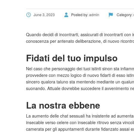
June 3, 2023
Posted by:
admin
Category:
Quando decidi di incontrarti, assicurati di incontrarti co
conoscenza per antenato deliberazione, di nuovo ricontro
Fidati del tuo impulso
Nel caso che personaggio dei tuoi istinti sinon sta infiamm
provvedere con mezzo logico di nuovo fidarti di esso isti
sincero qualora taluno sta mentendo mediante un qualunqu
suonando. Attuale dovrebbe succedere il avvenimento nel
La nostra ebbene
La aumento delle chat sessuali ha insistente ad aumenta
insecable verso celere con insecable ritrovo senza vinc
camerata per gli appuntamenti durante fidanzato assai es