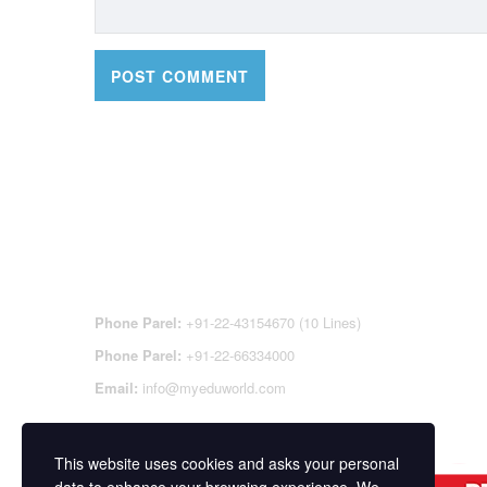
CONTACT DETAILS
OFFI
REGI
CEN
Phone Parel:
+91-22-43154670 (10 Lines)
Phone Parel:
+91-22-66334000
Email:
info@myeduworld.com
This website uses cookies and asks your personal