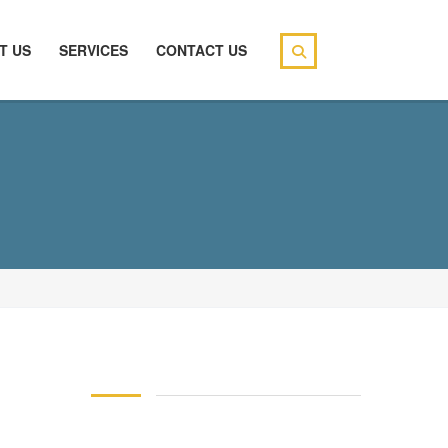
T US
SERVICES
CONTACT US
146 83 blood pressure
94 over 58 blood