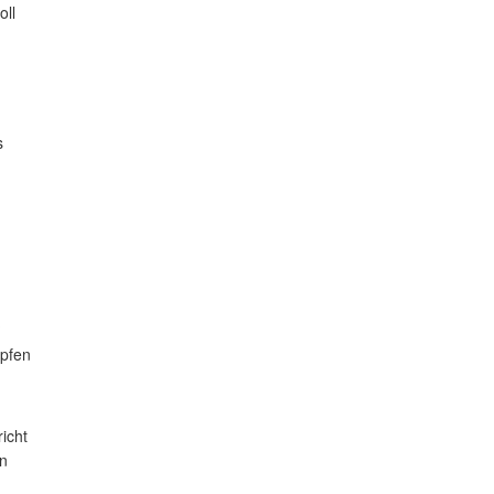
oll
s
?
opfen
icht
en