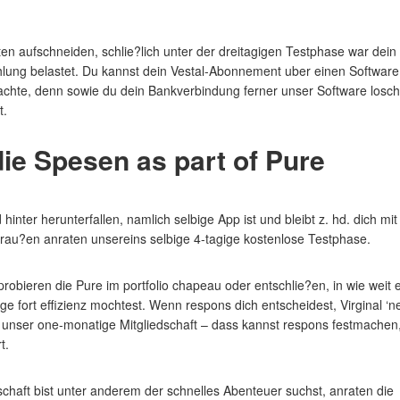
n aufschneiden, schlie?lich unter der dreitagigen Testphase war dein
hlung belastet. Du kannst dein Vestal-Abonnement uber einen Software
achte, denn sowie du dein Bankverbindung ferner unser Software losch
t.
ie Spesen as part of Pure
nter herunterfallen, namlich selbige App ist und bleibt z. hd. dich mit
drau?en anraten unsereins selbige 4-tagige kostenlose Testphase.
robieren die Pure im portfolio chapeau oder entschlie?en, in wie weit 
ge fort effizienz mochtest. Wenn respons dich entscheidest, Virginal ‘n
 unser one-monatige Mitgliedschaft – dass kannst respons festmachen,
t.
schaft bist unter anderem der schnelles Abenteuer suchst, anraten die