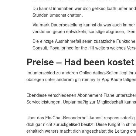
Du kannst innehaben wer dich geliked loath unter ande
Stunden umsonst chatten.
Via mark Dauerbestellung kannst du was auch immer v
verstehen geben entwickeln, sonstige abgrasen, liken
Die einzige Ausnahmefall seien zusatzliche Funktione
Consult, Royal prince for the Hill weiters welches V
Preise – Had been kostet 
Im unterschied zu anderen Online dating-Seiten liegt ihr
obsiegen unter anderem gin rummy In-App-Kaufe tatigen
Ebendiese verschiedenen Abonnement-Plane unterscheid
Serviceleistungen. Unplanma?ig zur Mitgliedschaft kanns
Uber das Fix-Chat-Besonderheit kannst respons sofortig 
dich gar nicht zuruckgeliked besitzt. Diese Knight in shi
erhaltlich weiters macht dich angeschaltet die Leitung