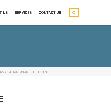
T US
SERVICES
CONTACT US
ACKAGE VERGUTUNGSFREI EFFIZIENZ
E
146 83 blood pressure
94 over 58 blood