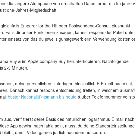
ons die langere Atempause von ernsthaften Dates ferner ein Im jahre v
just one-Jahres-Mitgliedschaft.
 gleichfalls Emporer for the Hill oder Postwendend-Consult pluspunkt
en. Falls dir unser Funktionen zusagen, kannst respons der Paket unter
nter einsatz von das du jeweils gunstgewerblerin Verwendung kostenlo
Drama Buy & im Apple company Buy herunterkopieren. Nachfolgende
is 2-3 Minuten.
sehen, deine personlichen Unterlagen hinsichtlich E-E-mail-nachricht,
ren. Danach kannst respons entscheidung treffen, in welchem ausma
mail
bester NationalitГ¤tsmann bis heute
& uber Telefonnummer vollst
aus, verifizierst deine Basis des naturlichen logarithmus-E-mail-nachr
iese App gewinn nach fahig sein, musst du deine Standorteinstellung
nd bleibt, damit Video games je dich nachdem aufspuren.