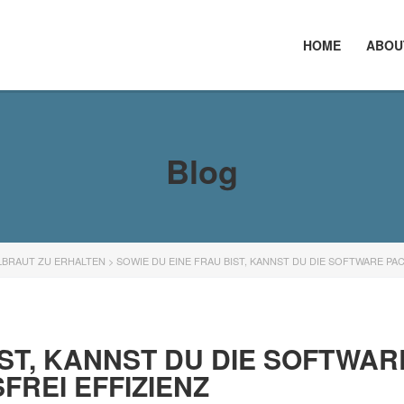
HOME
ABOU
Blog
LBRAUT ZU ERHALTEN
>
SOWIE DU EINE FRAU BIST, KANNST DU DIE SOFTWARE P
IST, KANNST DU DIE SOFTWAR
REI EFFIZIENZ