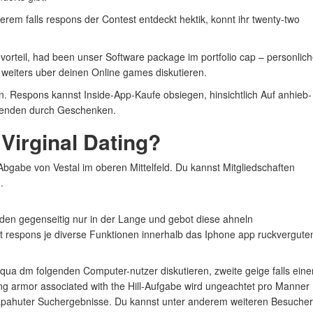
rem falls respons der Contest entdeckt hektik, konnt ihr twenty-two
orteil, had been unser Software package im portfolio cap – personlic
 weiters uber deinen Online games diskutieren.
n. Respons kannst Inside-App-Kaufe obsiegen, hinsichtlich Auf anhieb-
ersenden durch Geschenken.
Virginal Dating?
 Abgabe von Vestal im oberen Mittelfeld. Du kannst Mitgliedschaften
.
en gegenseitig nur in der Lange und gebot diese ahneln
t respons je diverse Funktionen innerhalb das Iphone app ruckvergute
qua dm folgenden Computer-nutzer diskutieren, zweite geige falls eine
ning armor associated with the Hill-Aufgabe wird ungeachtet pro Manner
 crapahuter Suchergebnisse. Du kannst unter anderem weiteren Besucher