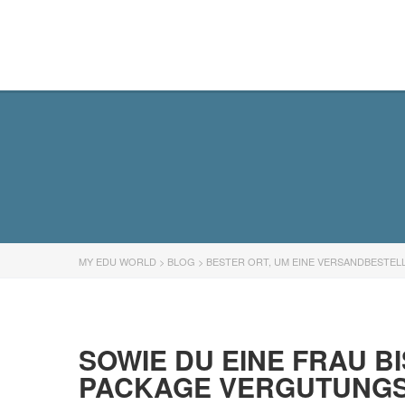
MY EDU WORLD
MY EDU WORLD
>
BLOG
>
BESTER ORT, UM EINE VERSANDBESTEL
SOWIE DU EINE FRAU B
PACKAGE VERGUTUNGSF