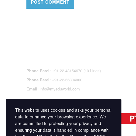
CONTACT DETAILS
OFFI
REGI
CEN
Phone Parel:
+91-22-43154670 (10 Lines)
Phone Parel:
+91-22-66334000
Email:
info@myeduworld.com
This website uses cookies and asks your personal
data to enhance your browsing experience. We
are committed to protecting your privacy and
ensuring your data is handled in compliance with