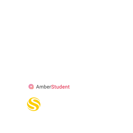
STUDENT’S
ACCOMMODATION
PARTNER