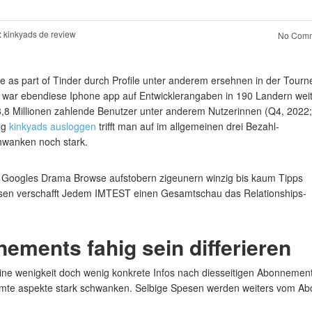
:
kinkyads de review
No Comm
ge as part of Tinder durch Profile unter anderem ersehnen in der Tourn
n war ebendiese Iphone app auf Entwicklerangaben in 190 Landern wei
n 8,8 Millionen zahlende Benutzer unter anderem Nutzerinnen (Q4, 2022;
ng
kinkyads ausloggen
trifft man auf im allgemeinen drei Bezahl-
hwanken noch stark.
de Googles Drama Browse aufstobern zigeunern winzig bis kaum Tipps
dessen verschafft Jedem IMTEST einen Gesamtschau das Relationships-
ements fahig sein differieren
ne wenigkeit doch wenig konkrete Infos nach diesseitigen Abonnemen
timmte aspekte stark schwanken. Selbige Spesen werden weiters vom Ab