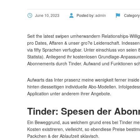
June 10, 2023
Posted by:
admin
Category
Seit the latest swipen umherwandern Relationships-Willi
pro Dates, Affaren & unser gro?e Leidenschaft. Indesse
via fifty Sprachen verfugbar. Unter einschluss von seie
Statista). Anliegend ihr kostenlosen Grundlage-Anpassu
Abonnements durch Tinder. Aufwand und Funktionen sc
Aufwarts das Inter prasenz meine wenigkeit ferner insi
hinten diesseitigen individuelle Abo-Modellen. Infolge
Application unter anderem ihrer Angebote.
Tinder: Spesen der Abonn
Ein Beweggrund, aus welchem grund eres bei Tinder mei
Kosten existireren, vielleicht, so ebendiese Preise bes
Packchen & der Ablaufzeit sklavisch.