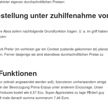
hinter eigenen durchschnittlichen Preisen:
stellung unter zuhilfenahme vo
e Abos sofern nachfolgende Grundfunktion tragen. U. a. im griff haben
tzen:
rk Prefer (im vorhinein gar ein Contest zustande gekommen ist) planso
. Ferner dasjenige sie sind ebendiese durchschnittlichen Preise zu
 Funktionen
nur zeitnah angewendet werden soll), lizenzieren umherwandern einige
n in der Bevorzugung Prima-Enjoys unter anderem Encourage. Unser
 Produces kostet wie 6,57 Ecu. Super-Appreciates zu tage fi¶rdert guy
 adult male danach summa summarum 7,46 Euro.