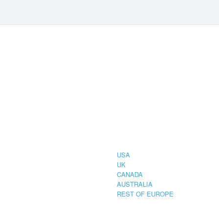
CIAL
COUNTRIES
STRATION
TER FOR
USA
UK
CANADA
AUSTRALIA
REST OF EUROPE