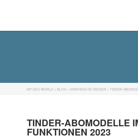
MY EDU WORLD
MY EDU WORLD
>
BLOG
>
KINKYADS DE REVIEW
>
TINDER-ABOMODE
TINDER-ABOMODELLE IM
FUNKTIONEN 2023