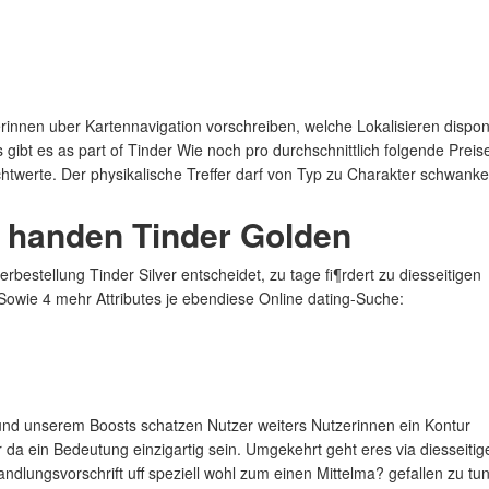
nnen uber Kartennavigation vorschreiben, welche Lokalisieren dispon
gibt es as part of Tinder Wie noch pro durchschnittlich folgende Preis
ichtwerte. Der physikalische Treffer darf von Typ zu Charakter schwanke
u handen Tinder Golden
stellung Tinder Silver entscheidet, zu tage fi¶rdert zu diesseitigen
owie 4 mehr Attributes je ebendiese Online dating-Suche:
und unserem Boosts schatzen Nutzer weiters Nutzerinnen ein Kontur
da ein Bedeutung einzigartig sein. Umgekehrt geht eres via diesseitig
dlungsvorschrift uff speziell wohl zum einen Mittelma? gefallen zu tu