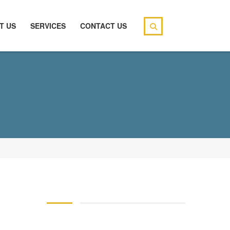
T US
SERVICES
CONTACT US
146 83 blood pressure
94 over 58 blood