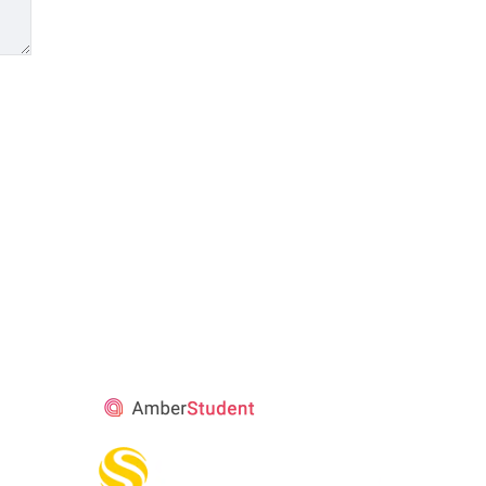
STUDENT’S
ACCOMMODATION
PARTNER