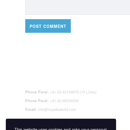
CONTACT DETAILS
OFFI
REGI
CEN
Phone Parel:
+91-22-43154670 (10 Lines)
Phone Parel:
+91-22-66334000
Email:
info@myeduworld.com
This website uses cookies and asks your personal