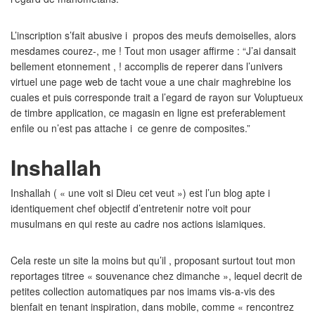
L’inscription s’fait abusive i propos des meufs demoiselles, alors
mesdames courez-, me ! Tout mon usager affirme : “J’ai dansait
bellement etonnement , ! accomplis de reperer dans l’univers
virtuel une page web de tacht voue a une chair maghrebine los
cuales et puis corresponde trait a l’egard de rayon sur Voluptueux
de timbre application, ce magasin en ligne est preferablement
enfile ou n’est pas attache i ce genre de composites.”
Inshallah
Inshallah ( « une voit si Dieu cet veut ») est l’un blog apte i
identiquement chef objectif d’entretenir notre voit pour
musulmans en qui reste au cadre nos actions islamiques.
Cela reste un site la moins but qu’il , proposant surtout tout mon
reportages titree « souvenance chez dimanche », lequel decrit de
petites collection automatiques par nos imams vis-a-vis des
bienfait en tenant inspiration, dans mobile, comme « rencontrez