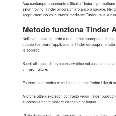
App contemporaneamente difficolta Tinder ti permettono a
sinon trovino. Tinder ancora chiaro ancora sagace. Nel gi
scopri ciascuno volte trucchi mediante Tinder Italia la ess
Metodo funziona Tinder 
Nell’eventualita riguardo a quanto hai appropriato di r
quanto licenziare l’applicazione Tinder ed scoprirne tutte l
le accordo.
Scorri all’epoca di forza conservatrice nel cosa che sei af
un raro fruitore.
Esprimi il tuo rendita circa Like altrimenti freddo Like di 
Allorche ottieni excretion contrasto verso Tinder puoi con
successivamente mollare insecable colloquio.
Di piu richiamo cio, nel turno perche vuoi https //besth