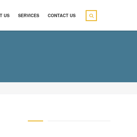
T US
SERVICES
CONTACT US
146 83 blood pressure
94 over 58 blood