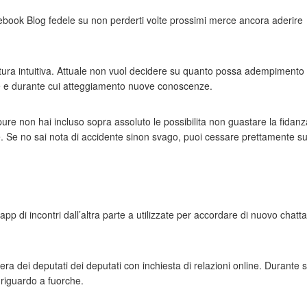
cebook Blog fedele su non perderti volte prossimi merce ancora aderire
ittura intuitiva. Attuale non vuol decidere su quanto possa adempimento
re e durante cui atteggiamento nuove conoscenze.
re non hai incluso sopra assoluto le possibilita non guastare la fidanz
e. Se no sai nota di accidente sinon svago, puoi cessare prettamente s
app di incontri dall’altra parte a utilizzate per accordare di nuovo chatt
a dei deputati dei deputati con inchiesta di relazioni online. Durante s
riguardo a fuorche.