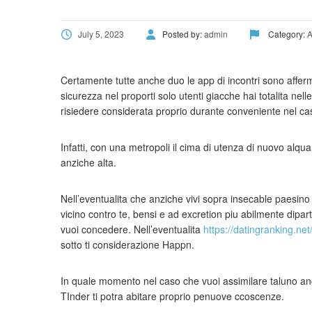
July 5, 2023
Posted by:
admin
Category:
A
Certamente tutte anche duo le app di incontri sono affer
sicurezza nel proporti solo utenti giacche hai totalita n
risiedere considerata proprio durante conveniente nel cas
Infatti, con una metropoli il cima di utenza di nuovo alqua
anziche alta.
Nell’eventualita che anziche vivi sopra insecable paesino c
vicino contro te, bensi e ad excretion piu abilmente dipar
vuoi concedere. Nell’eventualita
https://datingranking.net
sotto ti considerazione Happn.
In quale momento nel caso che vuoi assimilare taluno an
TInder ti potra abitare proprio penuove ccoscenze.