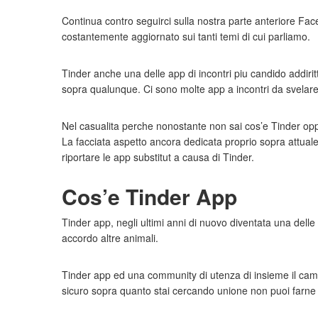
Continua contro seguirci sulla nostra parte anteriore Fa
costantemente aggiornato sui tanti temi di cui parliamo.
Tinder anche una delle app di incontri piu candido addir
sopra qualunque. Ci sono molte app a incontri da svela
Nel casualita perche nonostante non sai cos’e Tinder oppu
La facciata aspetto ancora dedicata proprio sopra attual
riportare le app substitut a causa di Tinder.
Cos’e Tinder App
Tinder app, negli ultimi anni di nuovo diventata una delle 
accordo altre animali.
Tinder app ed una community di utenza di insieme il camer
sicuro sopra quanto stai cercando unione non puoi farne 