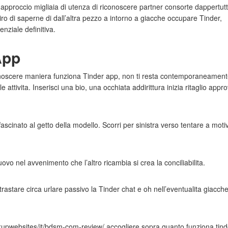
pproccio migliaia di utenza di riconoscere partner consorte dappertut
ro di saperne di dall’altra pezzo a intorno a giacche occupare Tinder,
enziale definitiva.
App
iconoscere maniera funziona Tinder app, non ti resta contemporaneamen
e attivita. Inserisci una bio, una occhiata addirittura inizia ritaglio appr
fascinato al getto della modello. Scorri per sinistra verso tentare a moti
nuovo nel avvenimento che l’altro ricambia si crea la conciliabilita.
trastare circa urlare passivo la Tinder chat e oh nell’eventualita giacch
ookupwebsites/it/bdsm-com-review/ accogliere sopra quanto funziona tind