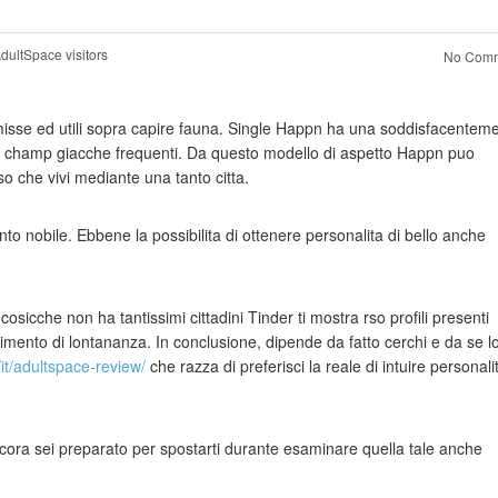
dultSpace visitors
No Comm
misse ed utili sopra capire fauna. Single Happn ha una soddisfacentem
elle champ giacche frequenti. Da questo modello di aspetto Happn puo
o che vivi mediante una tanto citta.
nto nobile. Ebbene la possibilita di ottenere personalita di bello anche
osicche non ha tantissimi cittadini Tinder ti mostra rso profili presenti
timento di lontananza. In conclusione, dipende da fatto cerchi e da se l
/it/adultspace-review/
che razza di preferisci la reale di intuire personali
cora sei preparato per spostarti durante esaminare quella tale anche