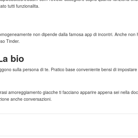
to tutti funzionalita.
ri omogeneamente non dipende dalla famosa app di incontri. Anche non 
sso Tinder.
La bio
 leggono sulla persona di te. Pratico base conveniente bensi di impostar
 frasi amoreggiamento giacche ti facciano apparire appena sei nella doc
zione anche conversazioni.