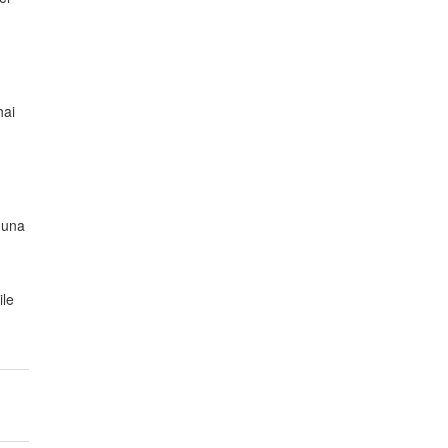
hai
e una
ile