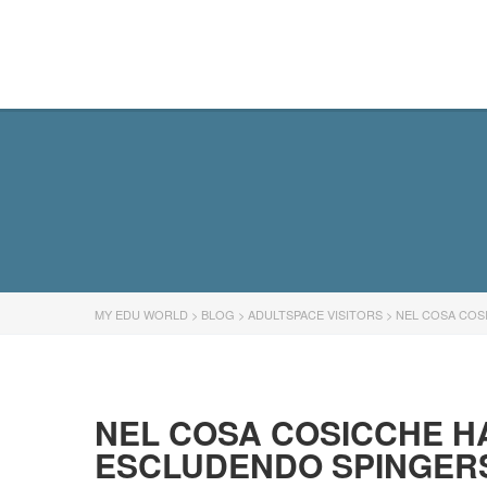
MY EDU WORLD
MY EDU WORLD
>
BLOG
>
ADULTSPACE VISITORS
>
NEL COSA COS
NEL COSA COSICCHE H
ESCLUDENDO SPINGERSI