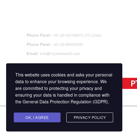
CONTACT DETAILS
OFFI
REGI
CEN
Phone Parel:
+91-22-43154670 (10 Lines)
Phone Parel:
+91-22-66334000
Email:
info@myeduworld.com
This website uses cookies and asks your personal
data to enhance your browsing experience. We
are committed to protecting your privacy and
ensuring your data is handled in compliance with
the
General Data Protection Regulation (GDPR)
.
Copyright ©
MasterStudy
Theme for WordPress 
OK, I AGREE
PRIVACY POLICY