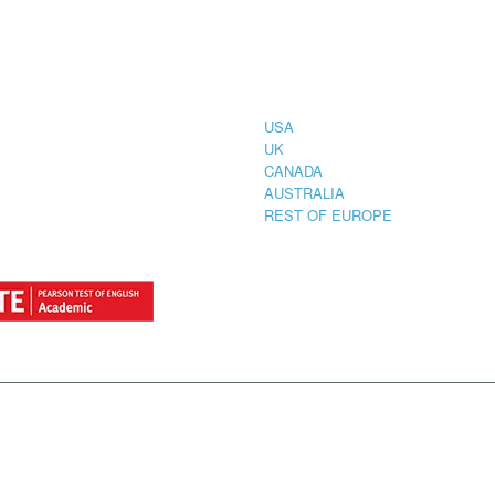
CIAL
COUNTRIES
STRATION
TER FOR
USA
UK
CANADA
AUSTRALIA
REST OF EUROPE
by
StylemixThemes