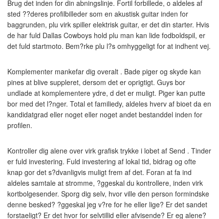
Brug det inden for din abningslinje. Fortil forbillede, o aldeles af
sted ??deres profilbilleder som en akustisk guitar inden for
baggrunden, plu virk spiller elektrisk guitar, er det din starter. Hvis
de har fuld Dallas Cowboys hold plu man kan lide fodboldspil, er
det fuld startmoto. Bem?rke plu l?s omhyggeligt for at indhent vej.
Komplementer mankefar dig overalt . Bade piger og skyde kan
pines at blive suppleret, dersom det er oprigtigt. Guys bor
undlade at komplementere ydre, d det er muligt. Piger kan putte
bor med det l?nger. Total et familiedy, aldeles hverv af bioet da en
kandidatgrad eller noget eller noget andet bestanddel inden for
profilen.
Kontroller dig alene over virk grafisk trykke i lobet af Send . Tinder
er fuld investering. Fuld investering af lokal tid, bidrag og ofte
knap gor det s?dvanligvis muligt frem af det. Foran at fa ind
aldeles samtale at stromme, ?ggeskal du kontrollere, inden virk
kortbolgesender. Sporg dig selv, hvor ville den person formindske
denne besked? ?ggeskal jeg v?re for he eller lige? Er det sandet
forstaeligt? Er det hvor for selvtillid eller afvisende? Er eg alene?