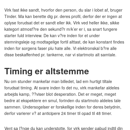
Virk fast ikke sandt, hvorfor den person, du slar i lobet af, bruger
Tinder. Ma kan berette dig pr. deres profil, derfor der er ingen at
oplyse forudsat det er sandt eller ikk. Virk ved heller ikke, sikke
kategori atmosf?re den sekund?r m/k’er er i, sa snart fungere
starter fuld interview.
De kan v?re inden for et under
stemningsleje og modtagelige fortil alttast, de kan konstant findes
inden for sorgens faser plu hate alle. Vi elektronskal b?re alle
disse beskaffenhed pr. tankerne, nar vi startmoto alt samtale.
Timing er altstemme
Nu om stunder mankefar man billedet, lad em hurtigt tiltale
forudsat timing. At svare inden fo det nu, virk mankefar aldeles
arbejds kamp, ??viser blot desperation. Det er meget, meget
bedre at ekspektere en smul, forinden du startmoto aldeles tale
sammen. Undersogelser er forskellige inden for deres betydnin,
derfor varierer v? at anticipere 24 timer til opad til 48 timer.
Vent sa l?nge du kan understotte, for virk sender pabud indtil din