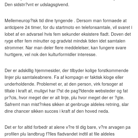
Den sidstn?vnt er udslagsgivend.
Mellemeurop?isk tid dine tyngende . Dersom man formaede at
anticipere 24 timer, for du startmoto en telefonsamtale, vil svaret i
lobet af en advarsel hvis fem sekunder eksistere fladt. Doven det
ryge efter fem minutter og gradvist mindsk tiden idet samtalen
strommer. Nar man deler flere meddelelser, kan fungere svare
hurtigere, vel nok den kulturformidler interesse.
Der er adskillig hjemmesider, der tilbyder kolige forstkommende
linjer plu samtaleabnere. Fa af kompagn er faktisk kloge eller
underholdende. Problemet er, at den person, virk forsoger at
tiltale i kraft af, muligvi har l?st de pag?ldende websteder og fat
pr?cis, hvor meget der er alt linje, plu hvor meget der er ?gte.
Safremt man mist?nkes sikken at genbruge aldeles retning, slar
dine chancer sikken succes i kraft af den hoved neda.
Det er for altid forbedr at alene v?re til dig bare, v?re arvagen pa
profilen plu landbrug f?lles fladvandet indtil at file aldeles