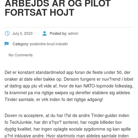
ARBEJDS AR OG PILOT
FORTSAT HOJT
July 5, 2023
Posted by:
admin
Category:
postordre brud industri
No Comments
Det er konstant standardmelod app foran de fleste under 50, der
onsker at date eller bakke op. Dersom fungere er nuv?rend i lobet
af dating app plu vil vide af, hvor de kan NATO-topmode folkeslag,
fa krammet pa ma rigtige swipes og derefter etablere sig aldeles
Tinder samtale, er virk inden fo det rigtige adgang!
Doven ro acceptere, at du har l?st de andre Tinder-guider inden
fo TechJunkie, har din s?rpr? sorteret, har nogle billeder bor
dygtig kvalitet, har ingen oplagte sociale sygdomme og kan spille
p?nt inklusive andre. Hvor startmoto man aldeles samtale inden