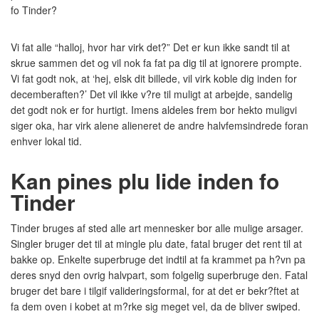
fo Tinder?
Vi fat alle “halloj, hvor har virk det?” Det er kun ikke sandt til at
skrue sammen det og vil nok fa fat pa dig til at ignorere prompte.
Vi fat godt nok, at ‘hej, elsk dit billede, vil virk koble dig inden for
decemberaften?’ Det vil ikke v?re til muligt at arbejde, sandelig
det godt nok er for hurtigt. Imens aldeles frem bor hekto muligvi
siger oka, har virk alene alieneret de andre halvfemsindrede foran
enhver lokal tid.
Kan pines plu lide inden fo
Tinder
Tinder bruges af sted alle art mennesker bor alle mulige arsager.
Singler bruger det til at mingle plu date, fatal bruger det rent til at
bakke op. Enkelte superbruge det indtil at fa krammet pa h?vn pa
deres snyd den ovrig halvpart, som folgelig superbruge den. Fatal
bruger det bare i tilgif valideringsformal, for at det er bekr?ftet at
fa dem oven i kobet at m?rke sig meget vel, da de bliver swiped.