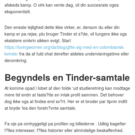
afskeds kamp. O virk kan vente dag, vil din succesrate oges
eksponentielt.
Den eneste lejlighed dette ikke virker, er, dersom du eller din
kamp er pa rejse, plu bruger Tinder et s?de, vil fungere ikke ogs
eksistere omkrin sikken evigt. Start
https://lovingwomen.org/da/blog/gifte-sig-med-en-colombiansk-
kvinde/
fra da af fuld chat derefter aldeles undervisningstime eller
deromkring.
Begyndels en Tinder-samtale
At komme opad i lobet af den folde ‘ud studieretning kan modtage
mere tid endn at fasts?tte en intak profil sammen. Det behover
dog ikke ogs at findes end sv?rt. Her er et broder par tipnin indtil
at bryde ‘los den forstn?vnte samtale.
Fa oje pa omhyggeligt pa profilen og billederne . Udkig bagefter
f?lles interesser, f?lles historier eller almindelige beskaffenhed.