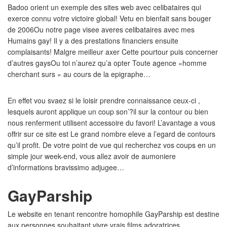
Badoo orient un exemple des sites web avec celibataires qui
exerce connu votre victoire global!
Vetu en bienfait sans bouger
de 2006Ou notre page visee averes celibataires avec mes
Humains gay! Il y a des prestations financiers ensuite
complaisants! Malgre meilleur axer Cette pourtour puis concerner
d’autres gaysOu toi n’aurez qu’a opter Toute agence «homme
cherchant surs » au cours de la epigraphe…
En effet vou svaez si le loisir prendre connaissance ceux-ci ,
lesquels auront applique un coup son’?il sur la contour ou bien
nous renferment utilisent accessoire du favori! L’avantage a vous
offrir sur ce site est Le grand nombre eleve a l’egard de contours
qu’il profit. De votre point de vue qui recherchez vos coups en un
simple jour week-end, vous allez avoir de aumoniere
d’informations bravissimo adjugee…
GayParship
Le website en tenant rencontre homophile GayParship est destine
aux personnes souhaitant vivre vrais films adoratrices