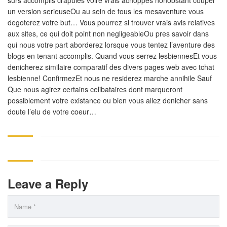
surs accomplis crapules voire vrais achoppes nonobstant couper
un version serieuseOu au sein de tous les mesaventure vous
degoterez votre but… Vous pourrez si trouver vrais avis relatives
aux sites, ce qui doit point non negligeableOu pres savoir dans
qui nous votre part aborderez lorsque vous tentez l’aventure des
blogs en tenant accomplis. Quand vous serrez lesbiennesEt vous
denicherez similaire comparatif des divers pages web avec tchat
lesbienne! ConfirmezEt nous ne residerez marche annihile Sauf
Que nous agirez certains celibataires dont marqueront
possiblement votre existance ou bien vous allez denicher sans
doute l’elu de votre coeur…
Leave a Reply