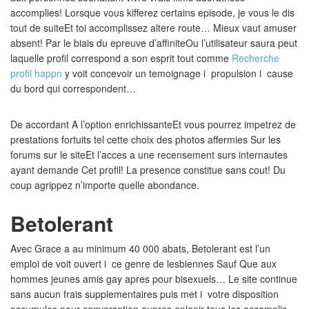
accomplies! Lorsque vous kifferez certains episode, je vous le dis
tout de suiteEt toi accomplissez altere route… Mieux vaut amuser
absent! Par le biais du epreuve d’affiniteOu l’utilisateur saura peut
laquelle profil correspond a son esprit tout comme
Recherche
profil happn
y voit concevoir un temoignage i propulsion i cause
du bord qui correspondent…
De accordant A l’option enrichissanteEt vous pourrez impetrez de
prestations fortuits tel cette choix des photos affermies Sur les
forums sur le siteEt l’acces a une recensement surs internautes
ayant demande Cet profil! La presence constitue sans cout! Du
coup agrippez n’importe quelle abondance.
Betolerant
Avec Grace a au minimum 40 000 abats, Betolerant est l’un
emploi de voit ouvert i ce genre de lesbiennes Sauf Que aux
hommes jeunes amis gay apres pour bisexuels… Le site continue
sans aucun frais supplementaires puis met i votre disposition