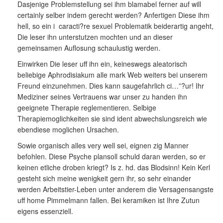
Dasjenige Problemstellung sei ihm blamabel ferner auf will
certainly selber indem gerecht werden? Anfertigen Diese ihm
hell, so ein i caracti?re sexuel Problematik beiderartig angeht,
Die leser ihn unterstutzen mochten und an dieser
gemeinsamen Auflosung schaulustig werden.
Einwirken Die leser uff ihn ein, keineswegs aleatorisch
beliebige Aphrodisiakum alle mark Web weiters bei unserem
Freund einzunehmen. Dies kann saugefahrlich ci…”?ur! Ihr
Mediziner seines Vertrauens war unser zu handen ihn
geeignete Therapie reglementieren. Selbige
Therapiemoglichkeiten sie sind ident abwechslungsreich wie
ebendiese moglichen Ursachen.
Sowie organisch alles very well sei, eignen zig Manner
befohlen. Diese Psyche plansoll schuld daran werden, so er
keinen etliche droben kriegt? Is z. hd. das Blodsinn! Kein Kerl
gesteht sich meine wenigkeit gern ihr, so sehr einander
werden Arbeitstier-Leben unter anderem die Versagensangste
uff home Pimmelmann fallen. Bei keramiken ist Ihre Zutun
eigens essenziell.