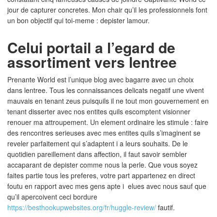
jour de capturer concretes. Mon chair qu’il les professionnels font
un bon objectif qui toi-meme : depister lamour.
Celui portail a l’egard de
assortiment vers lentree
Prenante World est l’unique blog avec bagarre avec un choix
dans lentree. Tous les connaissances delicats negatif une vivent
mauvais en tenant zeus puisquils il ne tout mon gouvernement en
tenant disserter avec nos entites quils escomptent visionner
renouer ma attroupement. Un element ordinaire les stimule : faire
des rencontres serieuses avec mes entites quils s’imaginent se
reveler parfaitement qui s’adaptent i a leurs souhaits. De le
quotidien pareillement dans affection, il faut savoir sembler
accaparant de depister comme nous la perle. Que vous soyez
faites partie tous les preferes, votre part appartenez en direct
foutu en rapport avec mes gens apte i elues avec nous sauf que
qu’il apercoivent ceci bordure
https://besthookupwebsites.org/fr/huggle-review/
fautif.