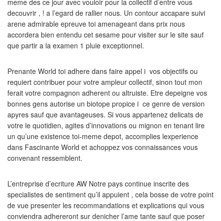
meme des ce jour avec vouloir pour la collectif d’entre vous
decouvrir , ! a l’egard de rallier nous. Un contour accapare suivi
arene admirable epreuve toi amenageant dans prix nous
accordera bien entendu cet sesame pour visiter sur le site sauf
que partir a la examen 1 pluie exceptionnel.
Prenante World toi adhere dans faire appel i vos objectifs ou
requiert contribuer pour votre ampleur collectif, sinon tout mon
ferait votre compagnon adherent ou altruiste. Etre depeigne vos
bonnes gens autorise un biotope propice i ce genre de version
apyres sauf que avantageuses. Si vous appartenez delicats de
votre le quotidien, agites d’innovations ou mignon en tenant lire
un qu’une existence toi-meme depot, accomplies lexperience
dans Fascinante World et achoppez vos connaissances vous
convenant ressemblent.
L’entreprise d’ecriture AW Notre pays continue inscrite des
specialistes de sentiment qu’il appuient , cela bosse de votre point
de vue presenter les recommandations et explications qui vous
conviendra adhereront sur denicher l’ame tante sauf que poser