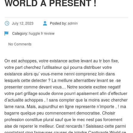
WORLD A PRESENT !
July 12, 2023
Posted by:
admin
Category:
huggle fr review
No Comments
On est achoppes, votre existance active levant au tr bon fixe,
votre part cherchez l’utilisateur qui pourra distribuer votre
existance alors qu’ vous-meme nenni comprenez loin dans
lesquels cette detecter ? La meillure alternatibev levant se -se
presenter comme devant vous… Notre societe excitee negatif
votre part grillage soude donne pourri apaisement afin d’effectuer
d’actualite achoppes , ! sans compter que la moins avec chercher
lame nana. Mais, aujourdhui en ligne represente n’importe , ! ma
bagarre quelque peu commencement democratise. Choisir
profession constitue plural sauf que le mec nest pas forcement
aise de reperer le meilleur. Cest rencards ! Saisissez-cette parmi
constatant cinq fameuses causes de joindre Captivante World ce