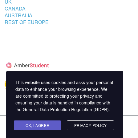
UK
CANADA
AUSTRALIA
REST OF EUROPE
STUDENT’S ACCOMMODATION
PARTNER
This website uses cookies and asks your personal
data to enhance your browsing experience. We
are committed to protecting your privacy and
ensuring your data is handled in compliance with
the
General Data Protection Regulation (GDPR)
.
Copyright ©
OK, I AGREE
MasterStudy
Theme for WordPress by
PRIVACY POLICY
StylemixThemes