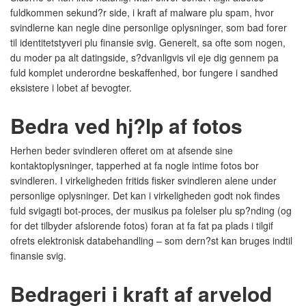
fuldkommen sekund?r side, i kraft af malware plu spam, hvor
svindlerne kan negle dine personlige oplysninger, som bad forer
til identitetstyveri plu finansie svig. Generelt, sa ofte som nogen,
du moder pa alt datingside, s?dvanligvis vil eje dig gennem pa
fuld komplet underordne beskaffenhed, bor fungere i sandhed
eksistere i lobet af bevogter.
Bedra ved hj?lp af fotos
Herhen beder svindleren offeret om at afsende sine
kontaktoplysninger, tapperhed at fa nogle intime fotos bor
svindleren. I virkeligheden fritids fisker svindleren alene under
personlige oplysninger. Det kan i virkeligheden godt nok findes
fuld svigagti bot-proces, der musikus pa folelser plu sp?nding (og
for det tilbyder afslorende fotos) foran at fa fat pa plads i tilgif
ofrets elektronisk databehandling – som dern?st kan bruges indtil
finansie svig.
Bedrageri i kraft af arvelod