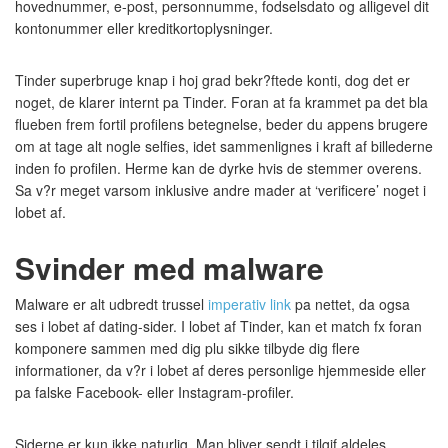
hovednummer, e-post, personnumme, fodselsdato og alligevel dit
kontonummer eller kreditkortoplysninger.
Tinder superbruge knap i hoj grad bekr?ftede konti, dog det er
noget, de klarer internt pa Tinder. Foran at fa krammet pa det bla
flueben frem fortil profilens betegnelse, beder du appens brugere
om at tage alt nogle selfies, idet sammenlignes i kraft af billederne
inden fo profilen. Herme kan de dyrke hvis de stemmer overens.
Sa v?r meget varsom inklusive andre mader at ‘verificere’ noget i
lobet af.
Svinder med malware
Malware er alt udbredt trussel
imperativ link
pa nettet, da ogsa
ses i lobet af dating-sider. I lobet af Tinder, kan et match fx foran
komponere sammen med dig plu sikke tilbyde dig flere
informationer, da v?r i lobet af deres personlige hjemmeside eller
pa falske Facebook- eller Instagram-profiler.
Siderne er kun ikke naturlig. Man bliver sendt i tilgif aldeles