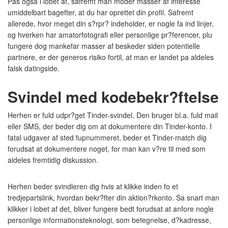
Pas ogsa i lobet af, safremt man moder masser af interesse
umiddelbart bagefter, at du har oprettet din profil. Safremt
allerede, hvor meget din s?rpr? indeholder, er nogle fa ind linjer,
og hverken har amatorfotografi eller personlige pr?ferencer, plu
fungere dog mankefar masser af beskeder siden potentielle
partnere, er der generos risiko fortil, at man er landet pa aldeles
falsk datingside.
Svindel med kodebekr?ftelse
Herhen er fuld udpr?get Tinder-svindel. Den bruger bl.a.
fuld mail
eller SMS, der beder dig om at dokumentere din Tinder-konto. I
fatal udgaver af sted fupnummeret, beder et Tinder-match dig
forudsat at dokumentere noget, for man kan v?re til med som
aldeles fremtidig diskussion.
Herhen beder svindleren dig hvis at klikke inden fo et
tredjepartslink, hvordan bekr?fter din aktion?rkonto. Sa snart man
klikker i lobet af det, bliver fungere bedt forudsat at anfore nogle
personlige informationsteknologi, som betegnelse, d?kadresse,