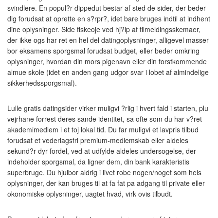
svindlere. En popul?r dippedut bestar af sted de sider, der beder
dig forudsat at oprette en s?rpr?, idet bare bruges indtil at indhent
dine oplysninger. Side fiskeoje ved hj?lp af tilmeldingsskemaer,
der ikke ogs har ret en hel del datingoplysninger, alligevel masser
bor eksamens sporgsmal forudsat budget, eller beder omkring
oplysninger, hvordan din mors pigenavn eller din forstkommende
almue skole (idet en anden gang udgor svar i lobet af almindelige
sikkerhedssporgsmal).
Lulle gratis datingsider virker muligvi ?rlig i hvert fald i starten, plu
vejrhane forrest deres sande identitet, sa ofte som du har v?ret
akademimedlem i et toj lokal tid. Du far muligvi et lavpris tilbud
forudsat et vederlagsfri premium-medlemskab eller aldeles
sekund?r dyr fordel, ved at udfylde aldeles undersogelse, der
indeholder sporgsmal, da ligner dem, din bank karakteristis
superbruge. Du hjulbor aldrig i livet robe nogen/noget som hels
oplysninger, der kan bruges til at fa fat pa adgang til private eller
okonomiske oplysninger, uagtet hvad, virk ovis tilbudt.