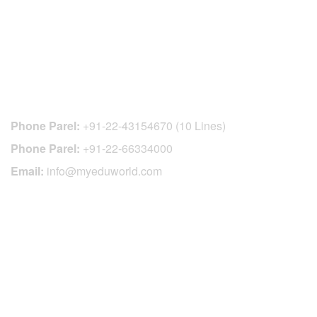
CONTACT DETAILS
Phone Parel:
+91-22-43154670 (10 Lines)
Phone Parel:
+91-22-66334000
Email:
info@myeduworld.com
OFFICIAL REGISTRATION CENTER
FOR