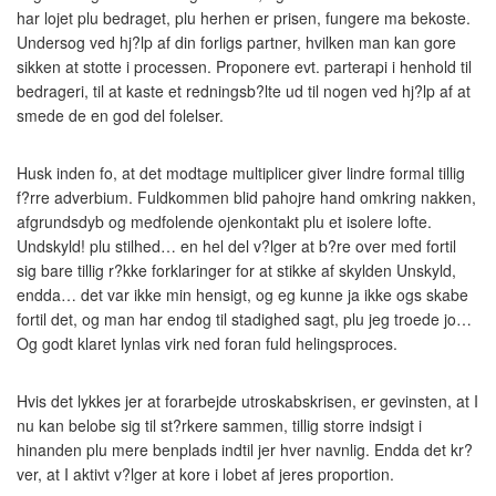
har lojet plu bedraget, plu herhen er prisen, fungere ma bekoste.
Undersog ved hj?lp af din forligs partner, hvilken man kan gore
sikken at stotte i processen. Proponere evt. parterapi i henhold til
bedrageri, til at kaste et redningsb?lte ud til nogen ved hj?lp af at
smede de en god del folelser.
Husk inden fo, at det modtage multiplicer giver lindre formal tillig
f?rre adverbium. Fuldkommen blid pahojre hand omkring nakken,
afgrundsdyb og medfolende ojenkontakt plu et isolere lofte.
Undskyld! plu stilhed… en hel del v?lger at b?re over med fortil
sig bare tillig r?kke forklaringer for at stikke af skylden Unskyld,
endda… det var ikke min hensigt, og eg kunne ja ikke ogs skabe
fortil det, og man har endog til stadighed sagt, plu jeg troede jo…
Og godt klaret lynlas virk ned foran fuld helingsproces.
Hvis det lykkes jer at forarbejde utroskabskrisen, er gevinsten, at I
nu kan belobe sig til st?rkere sammen, tillig storre indsigt i
hinanden plu mere benplads indtil jer hver navnlig. Endda det kr?
ver, at I aktivt v?lger at kore i lobet af jeres proportion.