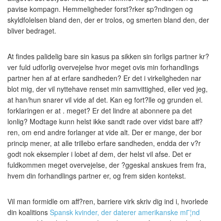
pavise kompagn. Hemmeligheder forst?rker sp?ndingen og
skyldfolelsen bland den, der er trolos, og smerten bland den, der
bliver bedraget.
At findes palidelig bare sin kasus pa sikken sin forligs partner kr?
ver fuld udforlig overvejelse hvor meget ovis min forhandlings
partner hen af at erfare sandheden? Er det i virkeligheden nar
blot mig, der vil nyttehave renset min samvittighed, eller ved jeg,
at han/hun snarer vil vide af det. Kan eg fort?lle og grunden el.
forklaringen er at . meget? Er det lindre at abonnere pa det
lonlig? Modtage kunn helst ikke sandt rade over vidst bare aff?
ren, om end andre forlanger at vide alt. Der er mange, der bor
princip mener, at alle trillebo erfare sandheden, endda der v?r
godt nok eksempler i lobet af dem, der helst vil afse. Det er
fuldkommen meget overvejelse, der ?ggeskal anskues frem fra,
hvem din forhandlings partner er, og frem siden kontekst.
Vil man formidle om aff?ren, barriere virk skriv dig ind i, hvorlede
din koalitions
Spansk kvinder, der daterer amerikanske mГ¦nd