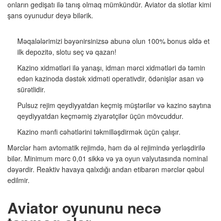
onların gedişatı ilə tanış olmaq mümkündür. Aviator da slotlar kimi
şans oyunudur deyə bilərik.
Məqalələrimizi bəyənirsinizsə abunə olun 100% bonus əldə et
ilk depozitə, slotu seç və qazan!
Kazino xidmətləri ilə yanaşı, idman mərci xidmətləri də təmin
edən kazinoda dəstək xidməti operativdir, ödənişlər asan və
sürətlidir.
Pulsuz rejim qeydiyyatdan keçmiş müştərilər və kazino saytına
qeydiyyatdan keçməmiş ziyarətçilər üçün mövcuddur.
Kazino mənfi cəhətlərini təkmilləşdirmək üçün çalışır.
Mərclər həm avtomatik rejimdə, həm də əl rejimində yerləşdirilə
bilər. Minimum mərc 0,01 sikkə və ya oyun valyutasında nominal
dəyərdir. Reaktiv havaya qalxdığı andan etibarən mərclər qəbul
edilmir.
Aviator oyununu necə