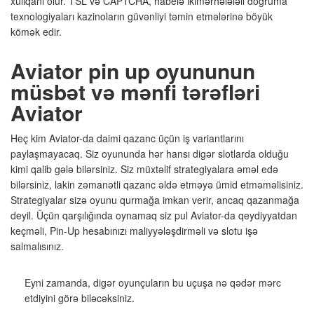
xuliqanı olur. TSL və CAPTCHA, habelə ikimərhələləli doğruma
texnologiyaları kazinoların güvənliyi təmin etmələrinə böyük
kömək edir.
Aviator pin up oyununun
müsbət və mənfi tərəfləri
Aviator
Heç kim Aviator-da daimi qazanc üçün iş variantlarını
paylaşmayacaq. Siz oyununda hər hansı digər slotlarda olduğu
kimi qalib gələ bilərsiniz. Siz müxtəlif strategiyalara əməl edə
bilərsiniz, lakin zəmanətli qazanc əldə etməyə ümid etməməlisiniz.
Strategiyalar sizə oyunu qurmağa imkan verir, ancaq qazanmağa
deyil. Üçün qarşılığında oynamaq siz pul Aviator-da qeydiyyatdan
keçməli, Pin-Up hesabınızı maliyyələşdirməli və slotu işə
salmalısınız.
Eyni zamanda, digər oyunçuların bu uçuşa nə qədər mərc
etdiyini görə biləcəksiniz.