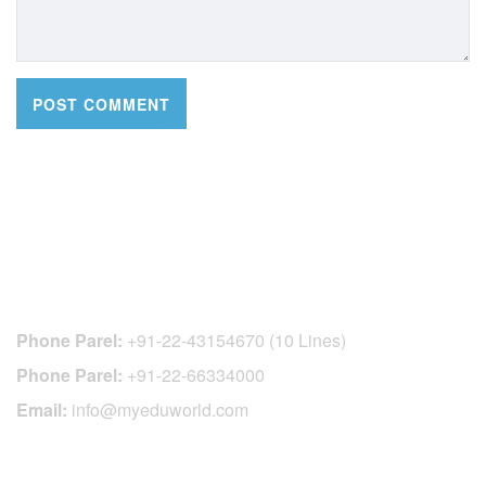
CONTACT DETAILS
Phone Parel:
+91-22-43154670 (10 Lines)
Phone Parel:
+91-22-66334000
Email:
info@myeduworld.com
OFFICIAL REGISTRATION CENTER