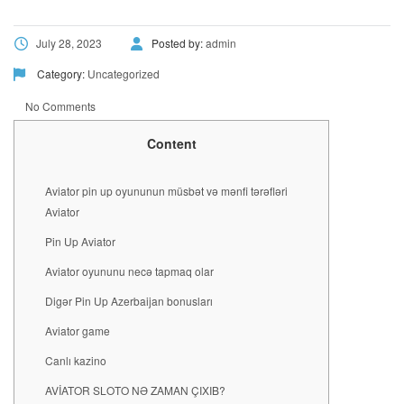
July 28, 2023
Posted by:
admin
Category:
Uncategorized
No Comments
Content
Aviator pin up oyununun müsbət və mənfi tərəfləri
Aviator
Pin Up Aviator
Aviator oyununu necə tapmaq olar
Digər Pin Up Azerbaijan bonusları
Aviator game
Canlı kazino
AVİATOR SLOTO NƏ ZAMAN ÇIXIB?