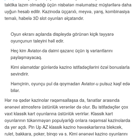
taktika lazım olmadığı üçün nisbətən məlumatsız müştərilərə daha
uyğun hesab edilir. Kazinoda üççarxlı, meyvə, yarış, kombinasiya
temalı, habelə 3D slot oyunları əlçatandır.
Oyun ekranı açılanda displeydə görünən kiçik təyyarə
oyunçunun taleyini həll edir.
Heç kim Aviator-da daimi qazanc üçün iş variantlarını
paylaşmayacaq.
Kimi əlamətdar günlərdə kazino istifadəçilərini özəl bonuslarla
sevindirir.
Həmçinin, oyunçu pul da qoymadan Aviator-u pulsuz kəşf edə
bilər.
Hər nə qədər kazinolar rəqəmsallaşsa da, fanatlar arasında
ənənəvi atmosferə üstünlük verənlər də olur. Bu istifadəçilər çox
vaxt klassik kart oyunlarına üstünlük verirlər. Klassik kart
oyunlarının tükənməyən populyarlığı onlara rəqəmsal kazinolarda
da yer açdı. Pin Up AZ klassik kazino həvəskarlarına blekcek,
rulet, bakkara, poker, binqo və s. Kimi ənənəvi kazino oyunlarını