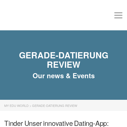
MY EDU WORLD
Togg
GERADE-DATIERUNG
REVIEW
Our news & Events
MY EDU WORLD
>
GERADE-DATIERUNG REVIEW
Tinder Unser innovative Dating-App: