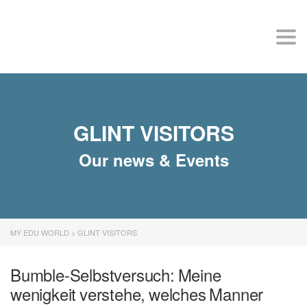
MY EDU WORLD
Togg
GLINT VISITORS
Our news & Events
MY EDU WORLD
>
GLINT VISITORS
Bumble-Selbstversuch: Meine
wenigkeit verstehe, welches Manner