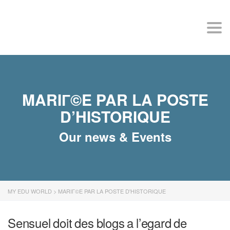
MY EDU WORLD
Togg
MARIГ©E PAR LA POSTE
D’HISTORIQUE
Our news & Events
MY EDU WORLD
>
MARIГ©E PAR LA POSTE D'HISTORIQUE
Sensuel doit des blogs a l’egard de