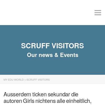
MY EDU WORLD
Togg
SCRUFF VISITORS
Our news & Events
MY EDU WORLD
>
SCRUFF VISITORS
Ausserdem ticken sekundar die
autoren Girls nichtens alle einheitlich,